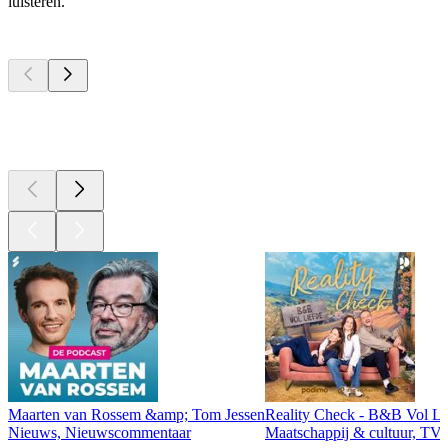
luisteren.
Top
podcasts
Top
podcasts
Top
podcasts
Maarten van Rossem &amp; Tom Jessen
Reality Check - B&B Vol Li
Nieuws, Nieuwscommentaar
Maatschappij & cultuur, TV 