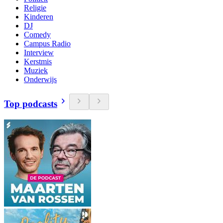
Religie
Kinderen
DJ
Comedy
Campus Radio
Interview
Kerstmis
Muziek
Onderwijs
Top podcasts