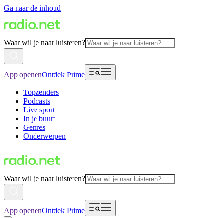
Ga naar de inhoud
Waar wil je naar luisteren?
App openen
Ontdek Prime
Topzenders
Podcasts
Live sport
In je buurt
Genres
Onderwerpen
Waar wil je naar luisteren?
App openen
Ontdek Prime