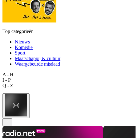
Top categorieën
Nieuws
Komedie
Sport
Maatschappij & cultuur
Waargebeurde misdaad
A - H
I - P
Q - Z