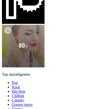
Top muziekgenres
Pop
Rock
Hip Hop
Chillout
Country
Gouwe ouwe
Electro