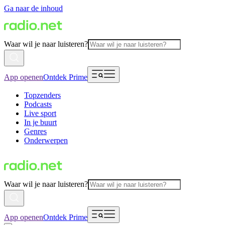
Ga naar de inhoud
Waar wil je naar luisteren?
App openen
Ontdek Prime
Topzenders
Podcasts
Live sport
In je buurt
Genres
Onderwerpen
Waar wil je naar luisteren?
App openen
Ontdek Prime