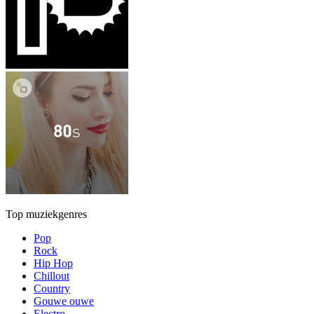
Top muziekgenres
Pop
Rock
Hip Hop
Chillout
Country
Gouwe ouwe
Electro