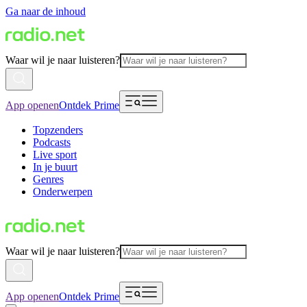
Ga naar de inhoud
Waar wil je naar luisteren?
App openen
Ontdek Prime
Topzenders
Podcasts
Live sport
In je buurt
Genres
Onderwerpen
Waar wil je naar luisteren?
App openen
Ontdek Prime