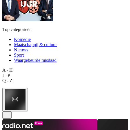
Top categorieën
Komedie
Maatschappij & cultuur
Nieuws
Sport
Waargebeurde misdaad
A - H
I - P
Q - Z