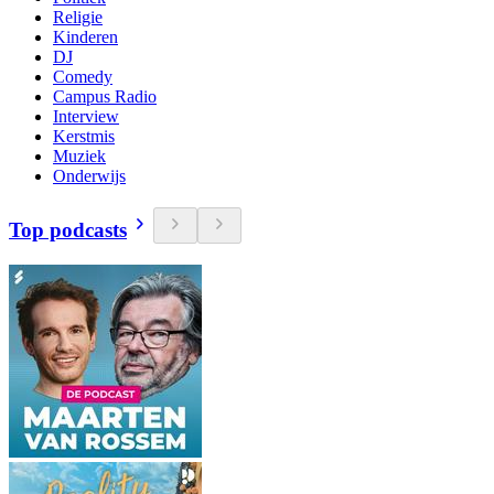
Religie
Kinderen
DJ
Comedy
Campus Radio
Interview
Kerstmis
Muziek
Onderwijs
Top podcasts