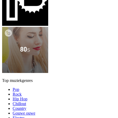
Top muziekgenres
Pop
Rock
Hip Hop
Chillout
Country
Gouwe ouwe
Electro