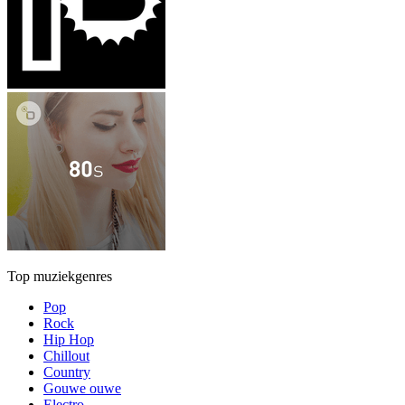
Top muziekgenres
Pop
Rock
Hip Hop
Chillout
Country
Gouwe ouwe
Electro