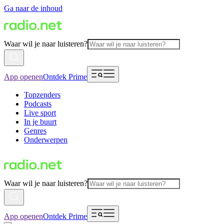
Ga naar de inhoud
Waar wil je naar luisteren?
App openen
Ontdek Prime
Topzenders
Podcasts
Live sport
In je buurt
Genres
Onderwerpen
Waar wil je naar luisteren?
App openen
Ontdek Prime