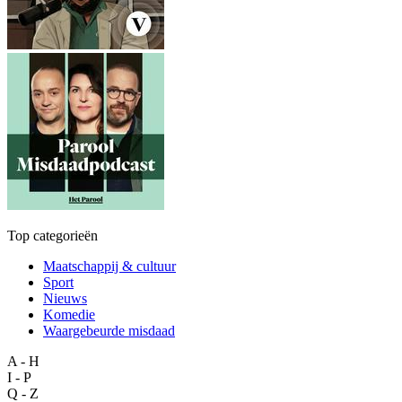
Top categorieën
Maatschappij & cultuur
Sport
Nieuws
Komedie
Waargebeurde misdaad
A - H
I - P
Q - Z