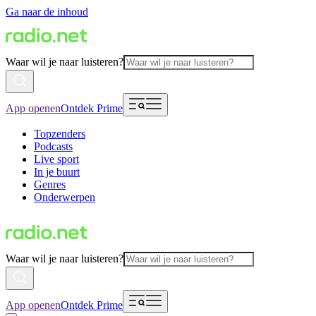
Ga naar de inhoud
Waar wil je naar luisteren?
App openen
Ontdek Prime
Topzenders
Podcasts
Live sport
In je buurt
Genres
Onderwerpen
Waar wil je naar luisteren?
App openen
Ontdek Prime