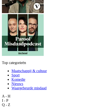
Top categorieën
Maatschappij & cultuur
Sport
Komedie
Nieuws
Waargebeurde misdaad
A - H
I - P
Q - Z