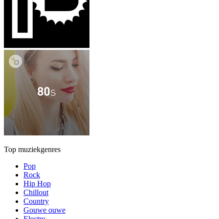
Top muziekgenres
Pop
Rock
Hip Hop
Chillout
Country
Gouwe ouwe
Electro