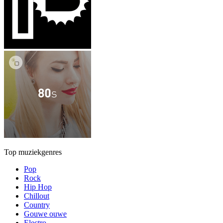
Top muziekgenres
Pop
Rock
Hip Hop
Chillout
Country
Gouwe ouwe
Electro