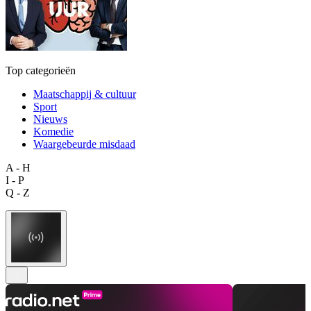
Top categorieën
Maatschappij & cultuur
Sport
Nieuws
Komedie
Waargebeurde misdaad
A - H
I - P
Q - Z