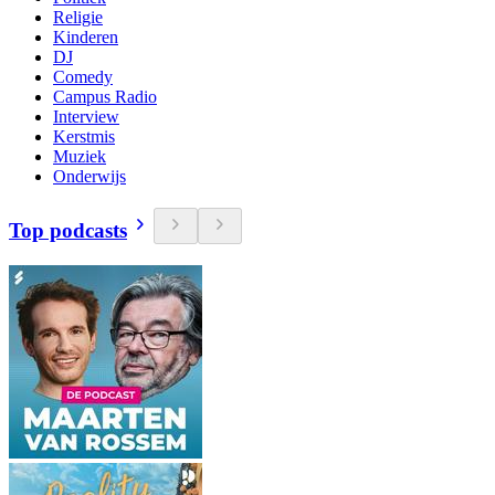
Religie
Kinderen
DJ
Comedy
Campus Radio
Interview
Kerstmis
Muziek
Onderwijs
Top podcasts