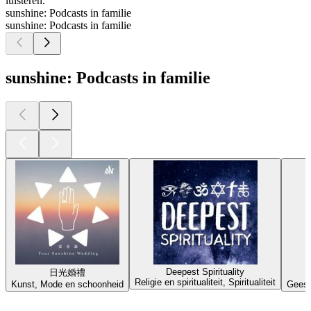
luisteren.
sunshine: Podcasts in familie
sunshine: Podcasts in familie
sunshine: Podcasts in familie
Deepest Spirituality
日光婚禮
Religie en spiritualiteit, Spiritualiteit
Kunst, Mode en schoonheid
Geest
Top
podcasts