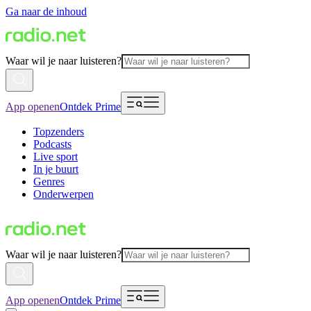
Ga naar de inhoud
Waar wil je naar luisteren?
App openen
Ontdek Prime
Topzenders
Podcasts
Live sport
In je buurt
Genres
Onderwerpen
Waar wil je naar luisteren?
App openen
Ontdek Prime