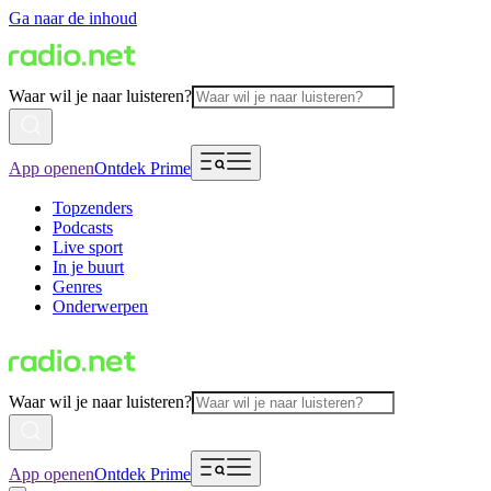
Ga naar de inhoud
Waar wil je naar luisteren?
App openen
Ontdek Prime
Topzenders
Podcasts
Live sport
In je buurt
Genres
Onderwerpen
Waar wil je naar luisteren?
App openen
Ontdek Prime