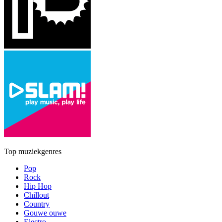
Top muziekgenres
Pop
Rock
Hip Hop
Chillout
Country
Gouwe ouwe
Electro