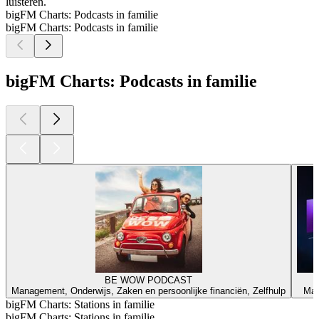
luisteren.
bigFM Charts: Podcasts in familie
bigFM Charts: Podcasts in familie
bigFM Charts: Podcasts in familie
BE WOW PODCAST
Management, Onderwijs, Zaken en persoonlijke financiën, Zelfhulp
Maa
bigFM Charts: Stations in familie
bigFM Charts: Stations in familie