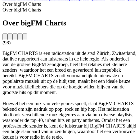
Over bigFM Charts
Over bigFM Charts
Over bigFM Charts
(98)
BigFM CHARTS is een radiostation uit de stad Zürich, Zwitserland,
dat live rapporteert aan luisteraars in de hele regio. Als onderdeel
van de grotere BigFM zendgroep, heeft het relaties met kleinere
zenders, waardoor het een breed en gevarieerd luisterpubliek
bereikt. BigFM CHARTS zendt voornamelijk de nieuwste en
populairste muziek uit op de hitlijsten, maakt het een ideale keuze
voor muziekliefhebbers die op de hoogte willen blijven van de
grootste hits op dit moment.
Hoewel het een mix van vele genres speelt, staat BigFM CHARTS
bekend om zijn nadruk op pop, rock en hip hop. Het radiostation
biedt ook verschillende muziekgenres aan via hun diverse playlists,
waaronder de top 40, urban hits en party anthems. Omdat het een
professionele zender is, kent de luisteraar bij BigFM CHARTS altijd
een hoge standaard van uitzendingen, waardoor het een vertrouwde
keuze is voor radio in de regio.