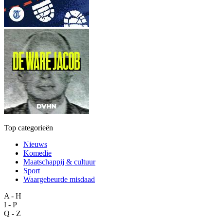
Top categorieën
Nieuws
Komedie
Maatschappij & cultuur
Sport
Waargebeurde misdaad
A - H
I - P
Q - Z