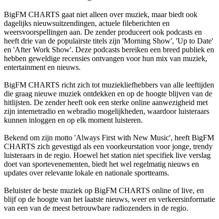
BigFM CHARTS gaat niet alleen over muziek, maar biedt ook
dagelijks nieuwsuitzendingen, actuele fileberichten en
weersvoorspellingen aan. De zender produceert ook podcasts en
heeft drie van de populairste titels zijn 'Morning Show', 'Up to Date'
en 'After Work Show'. Deze podcasts bereiken een breed publiek en
hebben geweldige recensies ontvangen voor hun mix van muziek,
entertainment en nieuws.
BigFM CHARTS richt zich tot muziekliefhebbers van alle leeftijden
die graag nieuwe muziek ontdekken en op de hoogte blijven van de
hitlijsten. De zender heeft ook een sterke online aanwezigheid met
zijn internetradio en webradio mogelijkheden, waardoor luisteraars
kunnen inloggen en op elk moment luisteren.
Bekend om zijn motto 'Always First with New Music', heeft BigFM
CHARTS zich gevestigd als een voorkeurstation voor jonge, trendy
luisteraars in de regio. Hoewel het station niet specifiek live verslag
doet van sportevenementen, biedt het wel regelmatig nieuws en
updates over relevante lokale en nationale sportteams.
Beluister de beste muziek op BigFM CHARTS online of live, en
blijf op de hoogte van het laatste nieuws, weer en verkeersinformatie
van een van de meest betrouwbare radiozenders in de regio.