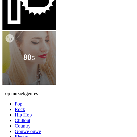
Top muziekgenres
Pop
Rock
Hip Hop
Chillout
Country
Gouwe ouwe
Electro