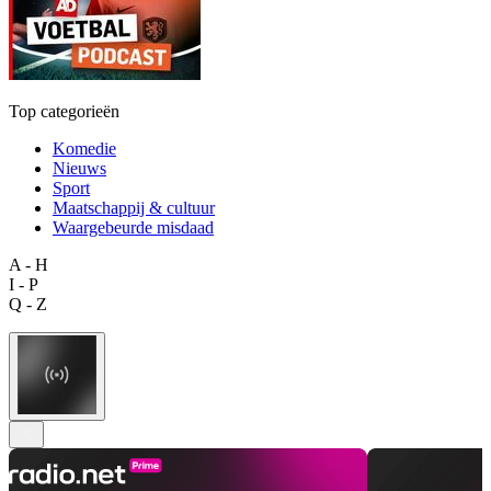
Top categorieën
Komedie
Nieuws
Sport
Maatschappij & cultuur
Waargebeurde misdaad
A - H
I - P
Q - Z