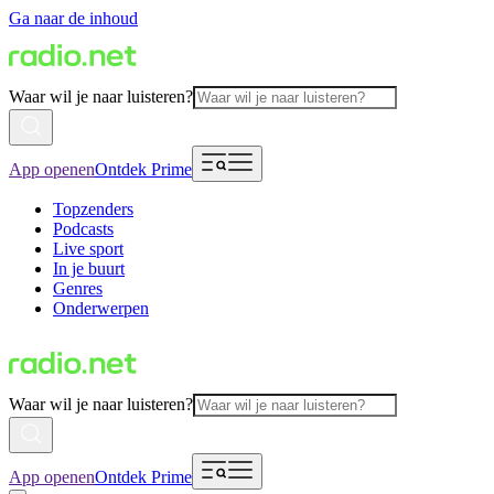
Ga naar de inhoud
Waar wil je naar luisteren?
App openen
Ontdek Prime
Topzenders
Podcasts
Live sport
In je buurt
Genres
Onderwerpen
Waar wil je naar luisteren?
App openen
Ontdek Prime