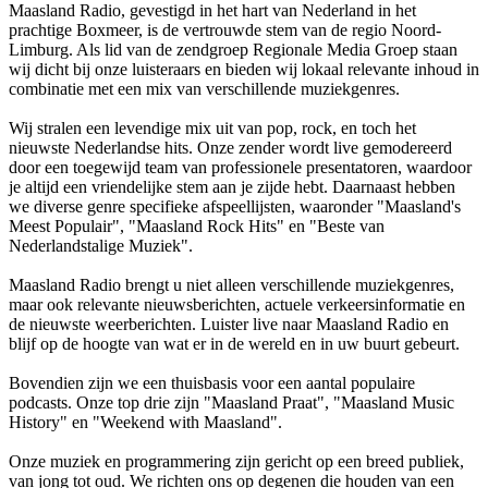
Maasland Radio, gevestigd in het hart van Nederland in het
prachtige Boxmeer, is de vertrouwde stem van de regio Noord-
Limburg. Als lid van de zendgroep Regionale Media Groep staan
wij dicht bij onze luisteraars en bieden wij lokaal relevante inhoud in
combinatie met een mix van verschillende muziekgenres.
Wij stralen een levendige mix uit van pop, rock, en toch het
nieuwste Nederlandse hits. Onze zender wordt live gemodereerd
door een toegewijd team van professionele presentatoren, waardoor
je altijd een vriendelijke stem aan je zijde hebt. Daarnaast hebben
we diverse genre specifieke afspeellijsten, waaronder "Maasland's
Meest Populair", "Maasland Rock Hits" en "Beste van
Nederlandstalige Muziek".
Maasland Radio brengt u niet alleen verschillende muziekgenres,
maar ook relevante nieuwsberichten, actuele verkeersinformatie en
de nieuwste weerberichten. Luister live naar Maasland Radio en
blijf op de hoogte van wat er in de wereld en in uw buurt gebeurt.
Bovendien zijn we een thuisbasis voor een aantal populaire
podcasts. Onze top drie zijn "Maasland Praat", "Maasland Music
History" en "Weekend with Maasland".
Onze muziek en programmering zijn gericht op een breed publiek,
van jong tot oud. We richten ons op degenen die houden van een