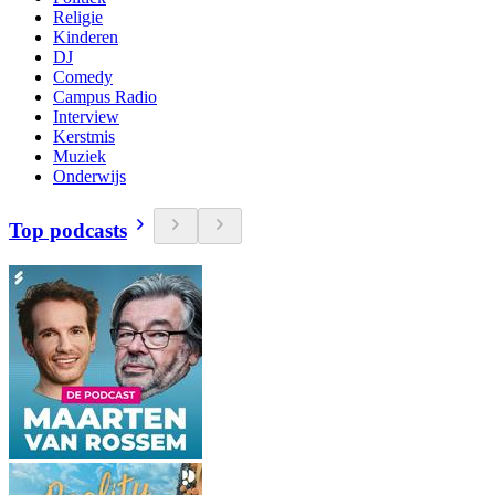
Religie
Kinderen
DJ
Comedy
Campus Radio
Interview
Kerstmis
Muziek
Onderwijs
Top podcasts