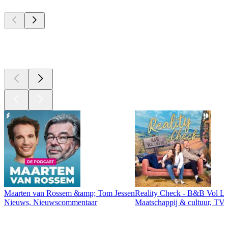
Top
podcasts
Top
podcasts
Maarten van Rossem &amp; Tom Jessen
Reality Check - B&B Vol Li
Nieuws, Nieuwscommentaar
Maatschappij & cultuur, TV 