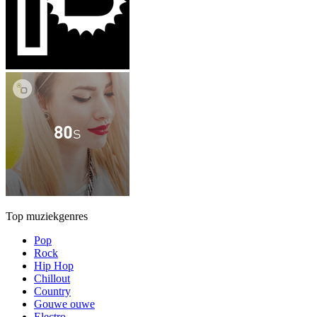
Top muziekgenres
Pop
Rock
Hip Hop
Chillout
Country
Gouwe ouwe
Electro