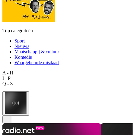
Top categorieën
Sport
Nieuws
Maatschappij & cultuur
Komedie
Waargebeurde misdaad
A - H
I - P
Q - Z