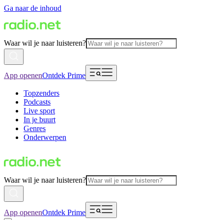
Ga naar de inhoud
Waar wil je naar luisteren?
App openen
Ontdek Prime
Topzenders
Podcasts
Live sport
In je buurt
Genres
Onderwerpen
Waar wil je naar luisteren?
App openen
Ontdek Prime