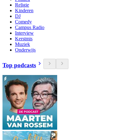
Religie
Kinderen
DJ
Comedy
Campus Radio
Interview
Kerstmis
Muziek
Onderwijs
Top podcasts