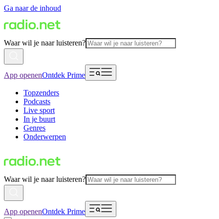
Ga naar de inhoud
Waar wil je naar luisteren?
App openen
Ontdek Prime
Topzenders
Podcasts
Live sport
In je buurt
Genres
Onderwerpen
Waar wil je naar luisteren?
App openen
Ontdek Prime