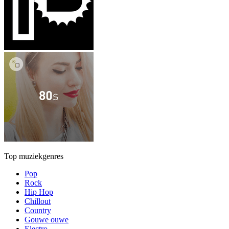
Top muziekgenres
Pop
Rock
Hip Hop
Chillout
Country
Gouwe ouwe
Electro