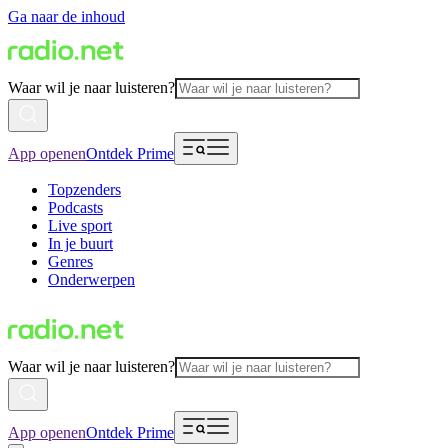
Ga naar de inhoud
Waar wil je naar luisteren?
App openen
Ontdek Prime
Topzenders
Podcasts
Live sport
In je buurt
Genres
Onderwerpen
Waar wil je naar luisteren?
App openen
Ontdek Prime