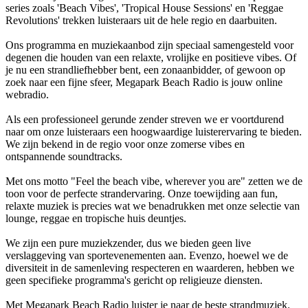
series zoals 'Beach Vibes', 'Tropical House Sessions' en 'Reggae
Revolutions' trekken luisteraars uit de hele regio en daarbuiten.
Ons programma en muziekaanbod zijn speciaal samengesteld voor
degenen die houden van een relaxte, vrolijke en positieve vibes. Of
je nu een strandliefhebber bent, een zonaanbidder, of gewoon op
zoek naar een fijne sfeer, Megapark Beach Radio is jouw online
webradio.
Als een professioneel gerunde zender streven we er voortdurend
naar om onze luisteraars een hoogwaardige luisterervaring te bieden.
We zijn bekend in de regio voor onze zomerse vibes en
ontspannende soundtracks.
Met ons motto "Feel the beach vibe, wherever you are" zetten we de
toon voor de perfecte strandervaring. Onze toewijding aan fun,
relaxte muziek is precies wat we benadrukken met onze selectie van
lounge, reggae en tropische huis deuntjes.
We zijn een pure muziekzender, dus we bieden geen live
verslaggeving van sportevenementen aan. Evenzo, hoewel we de
diversiteit in de samenleving respecteren en waarderen, hebben we
geen specifieke programma's gericht op religieuze diensten.
Met Megapark Beach Radio luister je naar de beste strandmuziek.