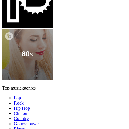
Top muziekgenres
Pop
Rock
Hip Hop
Chillout
Country
Gouwe ouwe
Electro