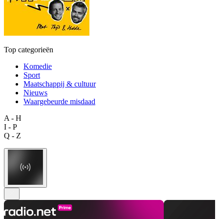
Top categorieën
Komedie
Sport
Maatschappij & cultuur
Nieuws
Waargebeurde misdaad
A - H
I - P
Q - Z