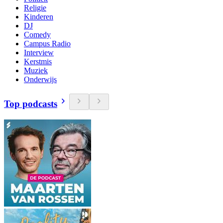
Religie
Kinderen
DJ
Comedy
Campus Radio
Interview
Kerstmis
Muziek
Onderwijs
Top podcasts