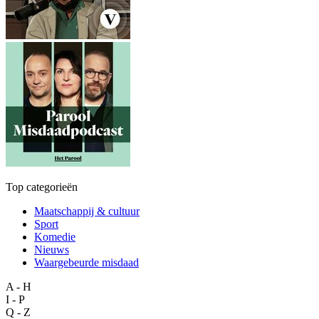
Top categorieën
Maatschappij & cultuur
Sport
Komedie
Nieuws
Waargebeurde misdaad
A - H
I - P
Q - Z