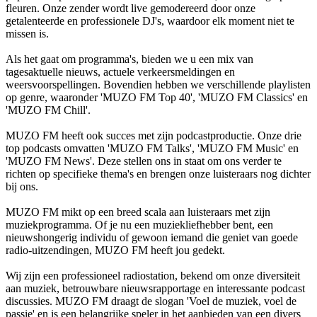
fleuren. Onze zender wordt live gemodereerd door onze
getalenteerde en professionele DJ's, waardoor elk moment niet te
missen is.
Als het gaat om programma's, bieden we u een mix van
tagesaktuelle nieuws, actuele verkeersmeldingen en
weersvoorspellingen. Bovendien hebben we verschillende playlisten
op genre, waaronder 'MUZO FM Top 40', 'MUZO FM Classics' en
'MUZO FM Chill'.
MUZO FM heeft ook succes met zijn podcastproductie. Onze drie
top podcasts omvatten 'MUZO FM Talks', 'MUZO FM Music' en
'MUZO FM News'. Deze stellen ons in staat om ons verder te
richten op specifieke thema's en brengen onze luisteraars nog dichter
bij ons.
MUZO FM mikt op een breed scala aan luisteraars met zijn
muziekprogramma. Of je nu een muziekliefhebber bent, een
nieuwshongerig individu of gewoon iemand die geniet van goede
radio-uitzendingen, MUZO FM heeft jou gedekt.
Wij zijn een professioneel radiostation, bekend om onze diversiteit
aan muziek, betrouwbare nieuwsrapportage en interessante podcast
discussies. MUZO FM draagt de slogan 'Voel de muziek, voel de
passie' en is een belangrijke speler in het aanbieden van een divers