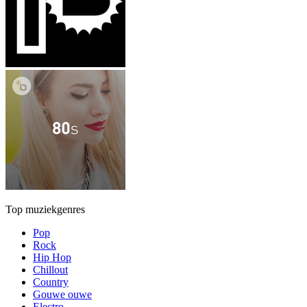
Top muziekgenres
Pop
Rock
Hip Hop
Chillout
Country
Gouwe ouwe
Electro