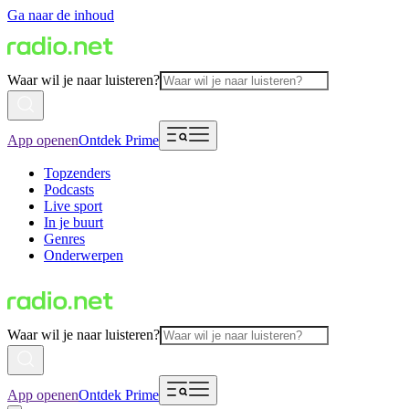
Ga naar de inhoud
Waar wil je naar luisteren?
App openen
Ontdek Prime
Topzenders
Podcasts
Live sport
In je buurt
Genres
Onderwerpen
Waar wil je naar luisteren?
App openen
Ontdek Prime