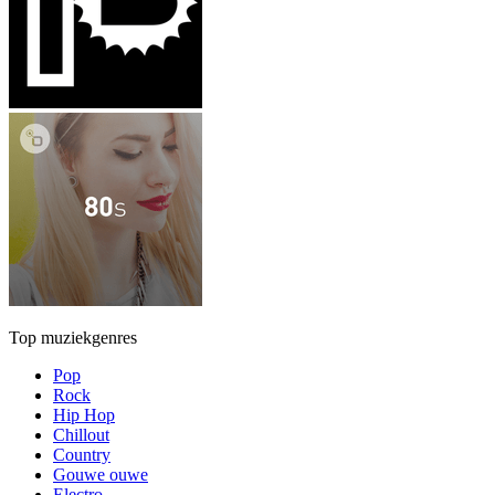
Top muziekgenres
Pop
Rock
Hip Hop
Chillout
Country
Gouwe ouwe
Electro