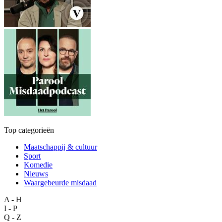
Top categorieën
Maatschappij & cultuur
Sport
Komedie
Nieuws
Waargebeurde misdaad
A - H
I - P
Q - Z