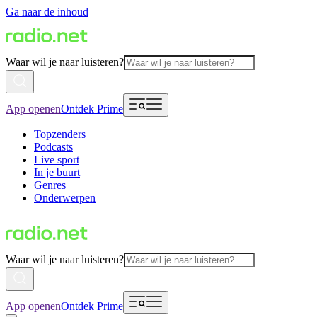
Ga naar de inhoud
Waar wil je naar luisteren?
App openen
Ontdek Prime
Topzenders
Podcasts
Live sport
In je buurt
Genres
Onderwerpen
Waar wil je naar luisteren?
App openen
Ontdek Prime