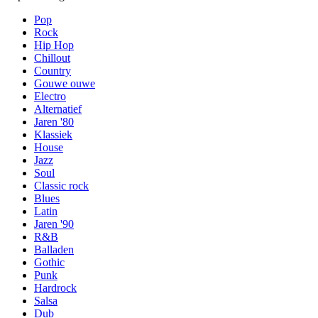
Pop
Rock
Hip Hop
Chillout
Country
Gouwe ouwe
Electro
Alternatief
Jaren '80
Klassiek
House
Jazz
Soul
Classic rock
Blues
Latin
Jaren '90
R&B
Balladen
Gothic
Punk
Hardrock
Salsa
Dub