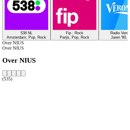
538 NL
Fip : Rock
Radio Veron
Amsterdam, Pop, Rock
Parijs, Pop, Rock
Jaren '80, 
Over NIUS
Over NIUS
Over NIUS
(535)
De website van het radiostation