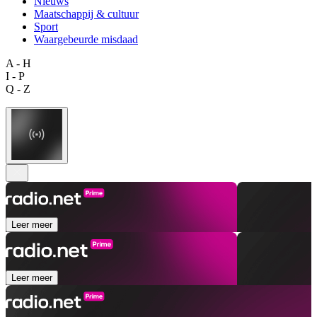
Nieuws
Maatschappij & cultuur
Sport
Waargebeurde misdaad
A - H
I - P
Q - Z
Leer meer
Leer meer