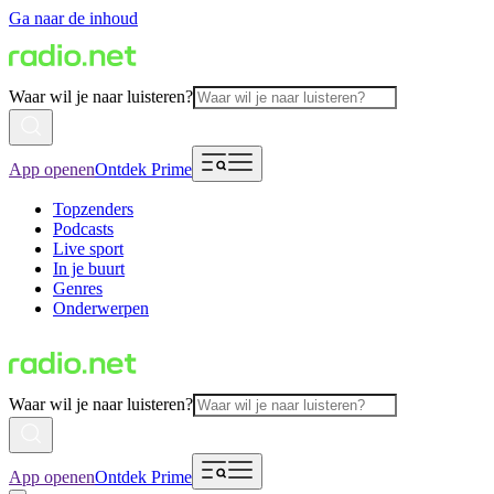
Ga naar de inhoud
Waar wil je naar luisteren?
App openen
Ontdek Prime
Topzenders
Podcasts
Live sport
In je buurt
Genres
Onderwerpen
Waar wil je naar luisteren?
App openen
Ontdek Prime