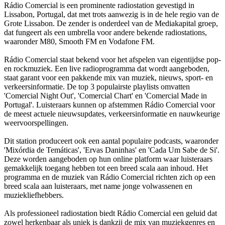
Rádio Comercial is een prominente radiostation gevestigd in
Lissabon, Portugal, dat met trots aanwezig is in de hele regio van de
Grote Lissabon. De zender is onderdeel van de Mediakapital groep,
dat fungeert als een umbrella voor andere bekende radiostations,
waaronder M80, Smooth FM en Vodafone FM.
Rádio Comercial staat bekend voor het afspelen van eigentijdse pop-
en rockmuziek. Een live radioprogramma dat wordt aangeboden,
staat garant voor een pakkende mix van muziek, nieuws, sport- en
verkeersinformatie. De top 3 populairste playlists omvatten
'Comercial Night Out', 'Comercial Chart' en 'Comercial Made in
Portugal'. Luisteraars kunnen op afstemmen Rádio Comercial voor
de meest actuele nieuwsupdates, verkeersinformatie en nauwkeurige
weervoorspellingen.
Dit station produceert ook een aantal populaire podcasts, waaronder
'Mixórdia de Temáticas', 'Ervas Daninhas' en 'Cada Um Sabe de Si'.
Deze worden aangeboden op hun online platform waar luisteraars
gemakkelijk toegang hebben tot een breed scala aan inhoud. Het
programma en de muziek van Rádio Comercial richten zich op een
breed scala aan luisteraars, met name jonge volwassenen en
muziekliefhebbers.
Als professioneel radiostation biedt Rádio Comercial een geluid dat
zowel herkenbaar als uniek is dankzij de mix van muziekgenres en