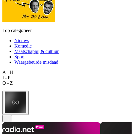
Top categorieën
Nieuws
Komedie
Maatschappij & cultuur
Sport
Waargebeurde misdaad
A - H
I - P
Q - Z