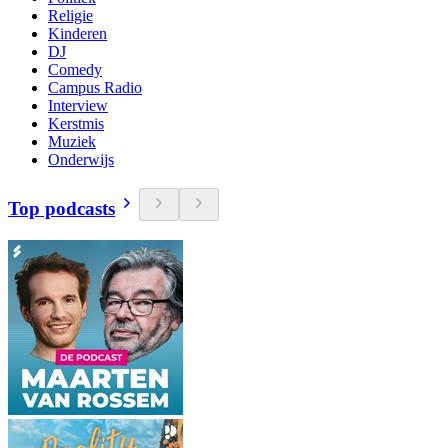
Religie
Kinderen
DJ
Comedy
Campus Radio
Interview
Kerstmis
Muziek
Onderwijs
Top podcasts