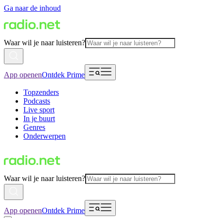
Ga naar de inhoud
Waar wil je naar luisteren?
App openen
Ontdek Prime
Topzenders
Podcasts
Live sport
In je buurt
Genres
Onderwerpen
Waar wil je naar luisteren?
App openen
Ontdek Prime