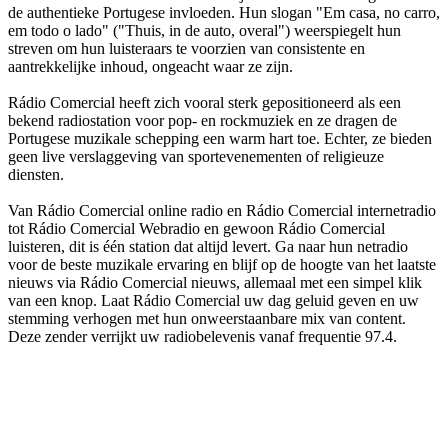
de authentieke Portugese invloeden. Hun slogan "Em casa, no carro,
em todo o lado" ("Thuis, in de auto, overal") weerspiegelt hun
streven om hun luisteraars te voorzien van consistente en
aantrekkelijke inhoud, ongeacht waar ze zijn.
Rádio Comercial heeft zich vooral sterk gepositioneerd als een
bekend radiostation voor pop- en rockmuziek en ze dragen de
Portugese muzikale schepping een warm hart toe. Echter, ze bieden
geen live verslaggeving van sportevenementen of religieuze
diensten.
Van Rádio Comercial online radio en Rádio Comercial internetradio
tot Rádio Comercial Webradio en gewoon Rádio Comercial
luisteren, dit is één station dat altijd levert. Ga naar hun netradio
voor de beste muzikale ervaring en blijf op de hoogte van het laatste
nieuws via Rádio Comercial nieuws, allemaal met een simpel klik
van een knop. Laat Rádio Comercial uw dag geluid geven en uw
stemming verhogen met hun onweerstaanbare mix van content.
Deze zender verrijkt uw radiobelevenis vanaf frequentie 97.4.
De website van het radiostation