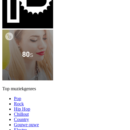
Top muziekgenres
Pop
Rock
Hip Hop
Chillout
Country
Gouwe ouwe
Electro