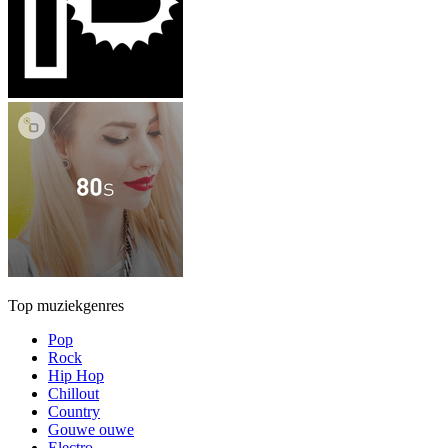
Top muziekgenres
Pop
Rock
Hip Hop
Chillout
Country
Gouwe ouwe
Electro