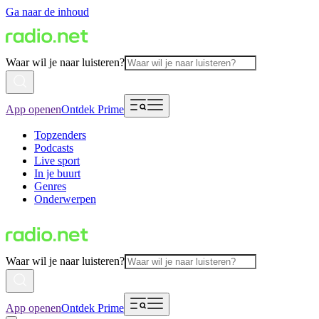
Ga naar de inhoud
Waar wil je naar luisteren?
App openen
Ontdek Prime
Topzenders
Podcasts
Live sport
In je buurt
Genres
Onderwerpen
Waar wil je naar luisteren?
App openen
Ontdek Prime