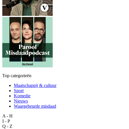
Top categorieën
Maatschappij & cultuur
Sport
Komedie
Nieuws
Waargebeurde misdaad
A - H
I - P
Q - Z