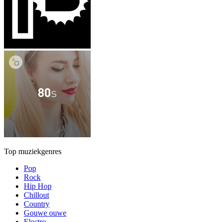
Top muziekgenres
Pop
Rock
Hip Hop
Chillout
Country
Gouwe ouwe
Electro