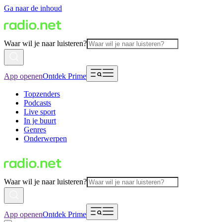
Ga naar de inhoud
Waar wil je naar luisteren?
App openen
Ontdek Prime
Topzenders
Podcasts
Live sport
In je buurt
Genres
Onderwerpen
Waar wil je naar luisteren?
App openen
Ontdek Prime