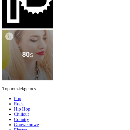
Top muziekgenres
Pop
Rock
Hip Hop
Chillout
Country
Gouwe ouwe
Electro