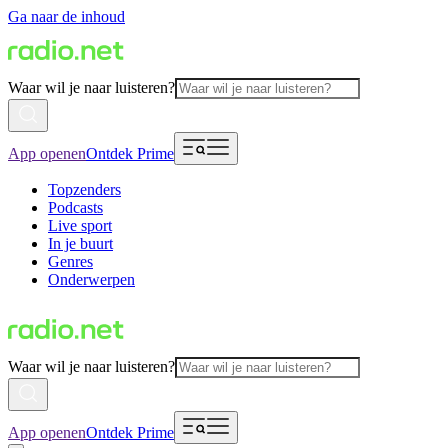
Ga naar de inhoud
Waar wil je naar luisteren?
App openen
Ontdek Prime
Topzenders
Podcasts
Live sport
In je buurt
Genres
Onderwerpen
Waar wil je naar luisteren?
App openen
Ontdek Prime