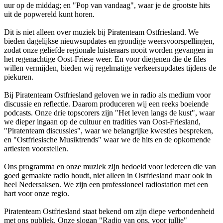
uur op de middag; en "Pop van vandaag", waar je de grootste hits
uit de popwereld kunt horen.
Dit is niet alleen over muziek bij Piratenteam Ostfriesland. We
bieden dagelijkse nieuwsupdates en grondige weersvoorspellingen,
zodat onze geliefde regionale luisteraars nooit worden gevangen in
het regenachtige Oost-Friese weer. En voor diegenen die de files
willen vermijden, bieden wij regelmatige verkeersupdates tijdens de
piekuren.
Bij Piratenteam Ostfriesland geloven we in radio als medium voor
discussie en reflectie. Daarom produceren wij een reeks boeiende
podcasts. Onze drie topscorers zijn "Het leven langs de kust", waar
we dieper ingaan op de cultuur en tradities van Oost-Friesland,
"Piratenteam discussies", waar we belangrijke kwesties bespreken,
en "Ostfriesische Musiktrends" waar we de hits en de opkomende
artiesten voorstellen.
Ons programma en onze muziek zijn bedoeld voor iedereen die van
goed gemaakte radio houdt, niet alleen in Ostfriesland maar ook in
heel Nedersaksen. We zijn een professioneel radiostation met een
hart voor onze regio.
Piratenteam Ostfriesland staat bekend om zijn diepe verbondenheid
met ons publiek. Onze slogan "Radio van ons, voor jullie"