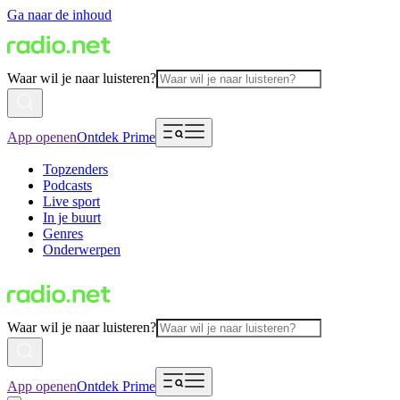
Ga naar de inhoud
Waar wil je naar luisteren?
App openen
Ontdek Prime
Topzenders
Podcasts
Live sport
In je buurt
Genres
Onderwerpen
Waar wil je naar luisteren?
App openen
Ontdek Prime