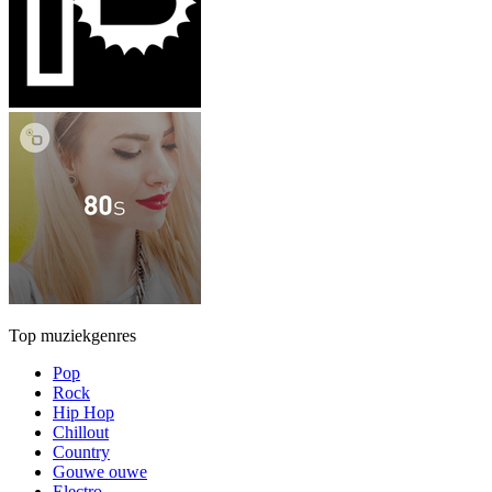
Top muziekgenres
Pop
Rock
Hip Hop
Chillout
Country
Gouwe ouwe
Electro