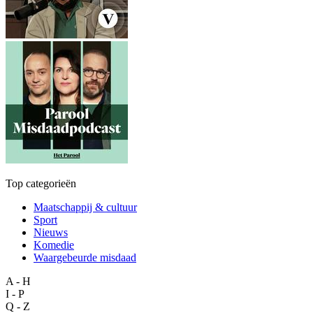
Top categorieën
Maatschappij & cultuur
Sport
Nieuws
Komedie
Waargebeurde misdaad
A - H
I - P
Q - Z