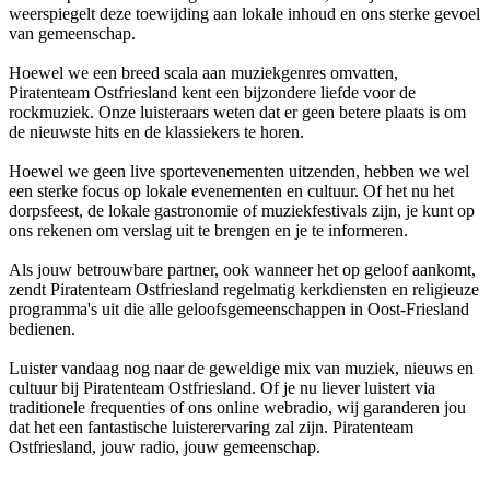
weerspiegelt deze toewijding aan lokale inhoud en ons sterke gevoel
van gemeenschap.
Hoewel we een breed scala aan muziekgenres omvatten,
Piratenteam Ostfriesland kent een bijzondere liefde voor de
rockmuziek. Onze luisteraars weten dat er geen betere plaats is om
de nieuwste hits en de klassiekers te horen.
Hoewel we geen live sportevenementen uitzenden, hebben we wel
een sterke focus op lokale evenementen en cultuur. Of het nu het
dorpsfeest, de lokale gastronomie of muziekfestivals zijn, je kunt op
ons rekenen om verslag uit te brengen en je te informeren.
Als jouw betrouwbare partner, ook wanneer het op geloof aankomt,
zendt Piratenteam Ostfriesland regelmatig kerkdiensten en religieuze
programma's uit die alle geloofsgemeenschappen in Oost-Friesland
bedienen.
Luister vandaag nog naar de geweldige mix van muziek, nieuws en
cultuur bij Piratenteam Ostfriesland. Of je nu liever luistert via
traditionele frequenties of ons online webradio, wij garanderen jou
dat het een fantastische luisterervaring zal zijn. Piratenteam
Ostfriesland, jouw radio, jouw gemeenschap.
De website van het radiostation