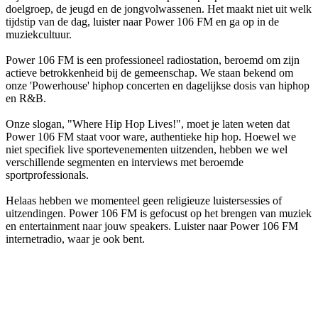
doelgroep, de jeugd en de jongvolwassenen. Het maakt niet uit welk
tijdstip van de dag, luister naar Power 106 FM en ga op in de
muziekcultuur.
Power 106 FM is een professioneel radiostation, beroemd om zijn
actieve betrokkenheid bij de gemeenschap. We staan bekend om
onze 'Powerhouse' hiphop concerten en dagelijkse dosis van hiphop
en R&B.
Onze slogan, "Where Hip Hop Lives!", moet je laten weten dat
Power 106 FM staat voor ware, authentieke hip hop. Hoewel we
niet specifiek live sportevenementen uitzenden, hebben we wel
verschillende segmenten en interviews met beroemde
sportprofessionals.
Helaas hebben we momenteel geen religieuze luistersessies of
uitzendingen. Power 106 FM is gefocust op het brengen van muziek
en entertainment naar jouw speakers. Luister naar Power 106 FM
internetradio, waar je ook bent.
De website van het radiostation