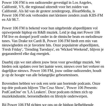
Power 106 FM is een radiozender gevestigd in Los Angeles,
Californië, VS, die regionaal uitzendt voor het zuiden van
Californië. Als lid van de grotere zendergroep, iHeartMedia, is
Power 106 FM ook verbonden met kleinere zenders zoals KIIS-FM
en Alt 98.7.
Power 106 FM is bekend voor hun uitgebreide afspeellijsten vol
opzwepende hiphop en R&B muziek. Leid je dag met Power 106
FM live en dompel jezelf onder in de ritmische beats en melodieuze
tunes. Van Drake tot Cardi B, Power 106 FM biedt een mix van
nieuwigheden en je favoriete hits. Onze populairste afspeellijsten,
'Fresh Friday', 'Trending Tuesdays', en 'Wicked Weekend', blijven je
gegarandeerd elke dag energiek.
Daarbij zijn we niet alleen jouw bron voor geweldige muziek. We
bieden ook updates over het laatste weer, nieuws over het verkeer en
dagelijkse nieuws. Power 106 FM, jouw online radiozender, houdt
je op de hoogte van alle belangrijke gebeurtenissen.
Bovendien hebben we ook een serie aan boeiende podcasts. Onze
top drie podcasts blijven 'The Cruz Show', 'Power 106 Presents:
PodCastOne' en 'LA Leakers'. Deze podcasts richten zich op
muziekindustrie, beroemdheden en lifestyle onderwerpen.
Bij Power 106 FM richten we ons op de hiphop liefhebbende