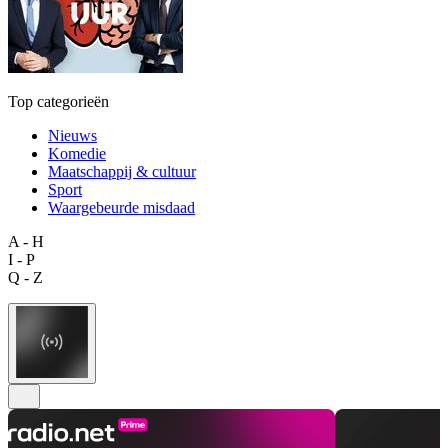
Top categorieën
Nieuws
Komedie
Maatschappij & cultuur
Sport
Waargebeurde misdaad
A - H
I - P
Q - Z