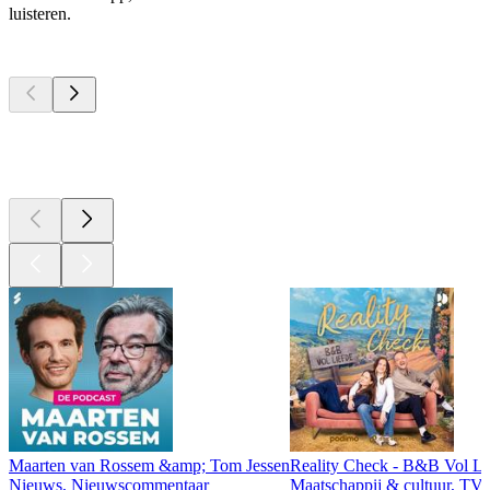
luisteren.
Top
podcasts
Top
podcasts
Top
podcasts
Maarten van Rossem &amp; Tom Jessen
Reality Check - B&B Vol Li
Nieuws, Nieuwscommentaar
Maatschappij & cultuur, TV 