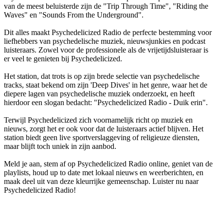
van de meest beluisterde zijn de "Trip Through Time", "Riding the
Waves" en "Sounds From the Underground".
Dit alles maakt Psychedelicized Radio de perfecte bestemming voor
liefhebbers van psychedelische muziek, nieuwsjunkies en podcast
luisteraars. Zowel voor de professionele als de vrijetijdsluisteraar is
er veel te genieten bij Psychedelicized.
Het station, dat trots is op zijn brede selectie van psychedelische
tracks, staat bekend om zijn 'Deep Dives' in het genre, waar het de
diepere lagen van psychedelische muziek onderzoekt, en heeft
hierdoor een slogan bedacht: "Psychedelicized Radio - Duik erin".
Terwijl Psychedelicized zich voornamelijk richt op muziek en
nieuws, zorgt het er ook voor dat de luisteraars actief blijven. Het
station biedt geen live sportverslaggeving of religieuze diensten,
maar blijft toch uniek in zijn aanbod.
Meld je aan, stem af op Psychedelicized Radio online, geniet van de
playlists, houd up to date met lokaal nieuws en weerberichten, en
maak deel uit van deze kleurrijke gemeenschap. Luister nu naar
Psychedelicized Radio!
De website van het radiostation