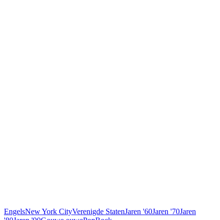
Engels
New York City
Verenigde Staten
Jaren '60
Jaren '70
Jaren