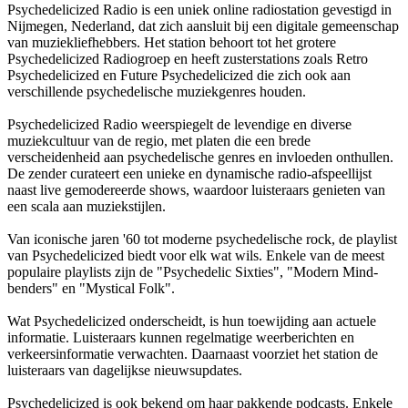
Psychedelicized Radio is een uniek online radiostation gevestigd in
Nijmegen, Nederland, dat zich aansluit bij een digitale gemeenschap
van muziekliefhebbers. Het station behoort tot het grotere
Psychedelicized Radiogroep en heeft zusterstations zoals Retro
Psychedelicized en Future Psychedelicized die zich ook aan
verschillende psychedelische muziekgenres houden.
Psychedelicized Radio weerspiegelt de levendige en diverse
muziekcultuur van de regio, met platen die een brede
verscheidenheid aan psychedelische genres en invloeden onthullen.
De zender curateert een unieke en dynamische radio-afspeellijst
naast live gemodereerde shows, waardoor luisteraars genieten van
een scala aan muziekstijlen.
Van iconische jaren '60 tot moderne psychedelische rock, de playlist
van Psychedelicized biedt voor elk wat wils. Enkele van de meest
populaire playlists zijn de "Psychedelic Sixties", "Modern Mind-
benders" en "Mystical Folk".
Wat Psychedelicized onderscheidt, is hun toewijding aan actuele
informatie. Luisteraars kunnen regelmatige weerberichten en
verkeersinformatie verwachten. Daarnaast voorziet het station de
luisteraars van dagelijkse nieuwsupdates.
Psychedelicized is ook bekend om haar pakkende podcasts. Enkele