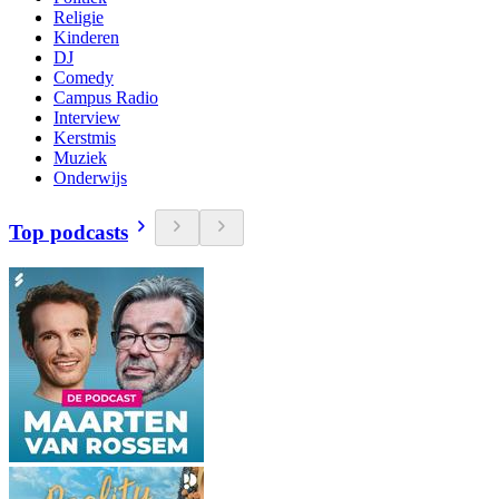
Religie
Kinderen
DJ
Comedy
Campus Radio
Interview
Kerstmis
Muziek
Onderwijs
Top podcasts