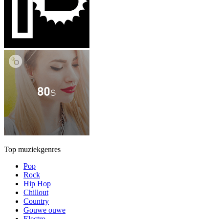
Top muziekgenres
Pop
Rock
Hip Hop
Chillout
Country
Gouwe ouwe
Electro