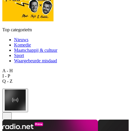
Top categorieën
Nieuws
Komedie
Maatschappij & cultuur
Sport
Waargebeurde misdaad
A - H
I - P
Q - Z