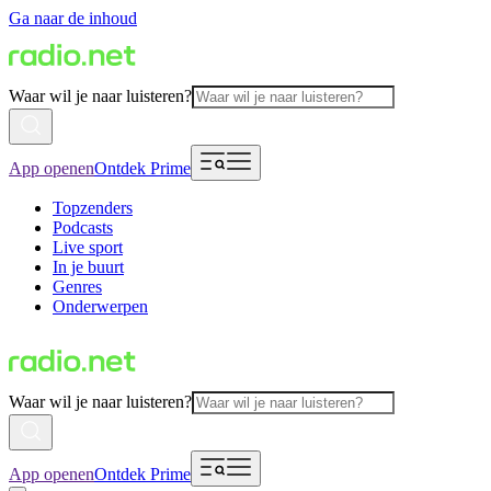
Ga naar de inhoud
Waar wil je naar luisteren?
App openen
Ontdek Prime
Topzenders
Podcasts
Live sport
In je buurt
Genres
Onderwerpen
Waar wil je naar luisteren?
App openen
Ontdek Prime