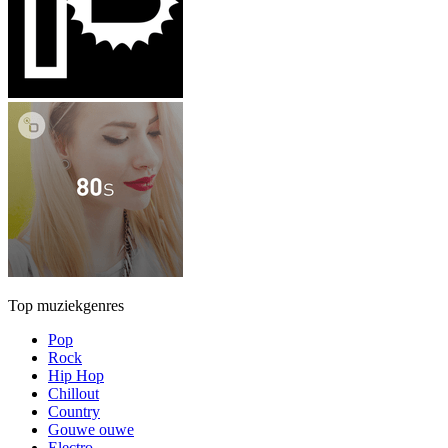
Top muziekgenres
Pop
Rock
Hip Hop
Chillout
Country
Gouwe ouwe
Electro