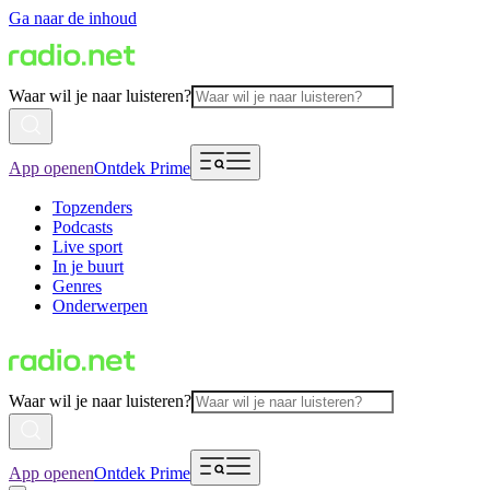
Ga naar de inhoud
Waar wil je naar luisteren?
App openen
Ontdek Prime
Topzenders
Podcasts
Live sport
In je buurt
Genres
Onderwerpen
Waar wil je naar luisteren?
App openen
Ontdek Prime