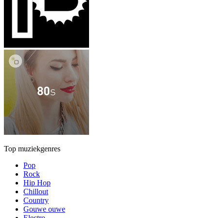
Top muziekgenres
Pop
Rock
Hip Hop
Chillout
Country
Gouwe ouwe
Electro