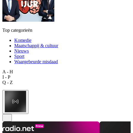
Top categorieën
Komedie
Maatschappij & cultuur
Nieuws
Sport
Waargebeurde misdaad
A - H
I - P
Q - Z