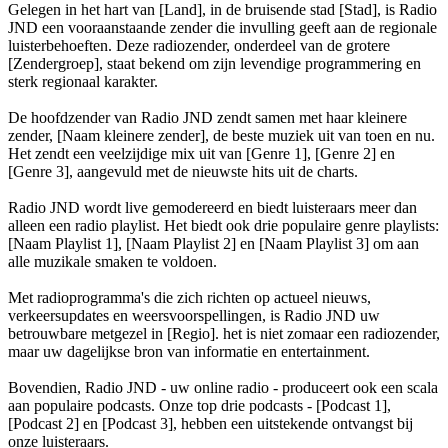
Gelegen in het hart van [Land], in de bruisende stad [Stad], is Radio
JND een vooraanstaande zender die invulling geeft aan de regionale
luisterbehoeften. Deze radiozender, onderdeel van de grotere
[Zendergroep], staat bekend om zijn levendige programmering en
sterk regionaal karakter.
De hoofdzender van Radio JND zendt samen met haar kleinere
zender, [Naam kleinere zender], de beste muziek uit van toen en nu.
Het zendt een veelzijdige mix uit van [Genre 1], [Genre 2] en
[Genre 3], aangevuld met de nieuwste hits uit de charts.
Radio JND wordt live gemodereerd en biedt luisteraars meer dan
alleen een radio playlist. Het biedt ook drie populaire genre playlists:
[Naam Playlist 1], [Naam Playlist 2] en [Naam Playlist 3] om aan
alle muzikale smaken te voldoen.
Met radioprogramma's die zich richten op actueel nieuws,
verkeersupdates en weersvoorspellingen, is Radio JND uw
betrouwbare metgezel in [Regio]. het is niet zomaar een radiozender,
maar uw dagelijkse bron van informatie en entertainment.
Bovendien, Radio JND - uw online radio - produceert ook een scala
aan populaire podcasts. Onze top drie podcasts - [Podcast 1],
[Podcast 2] en [Podcast 3], hebben een uitstekende ontvangst bij
onze luisteraars.