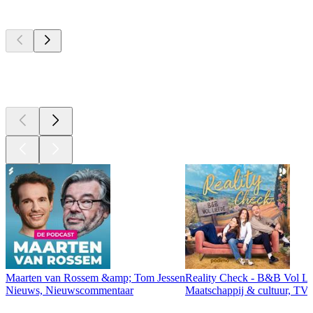
Top
podcasts
Top
podcasts
Top
podcasts
Maarten van Rossem &amp; Tom Jessen
Reality Check - B&B Vol Li
Nieuws, Nieuwscommentaar
Maatschappij & cultuur, TV 