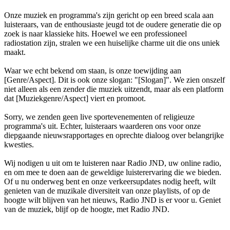
Onze muziek en programma's zijn gericht op een breed scala aan
luisteraars, van de enthousiaste jeugd tot de oudere generatie die op
zoek is naar klassieke hits. Hoewel we een professioneel
radiostation zijn, stralen we een huiselijke charme uit die ons uniek
maakt.
Waar we echt bekend om staan, is onze toewijding aan
[Genre/Aspect]. Dit is ook onze slogan: "[Slogan]". We zien onszelf
niet alleen als een zender die muziek uitzendt, maar als een platform
dat [Muziekgenre/Aspect] viert en promoot.
Sorry, we zenden geen live sportevenementen of religieuze
programma's uit. Echter, luisteraars waarderen ons voor onze
diepgaande nieuwsrapportages en oprechte dialoog over belangrijke
kwesties.
Wij nodigen u uit om te luisteren naar Radio JND, uw online radio,
en om mee te doen aan de geweldige luisterervaring die we bieden.
Of u nu onderweg bent en onze verkeersupdates nodig heeft, wilt
genieten van de muzikale diversiteit van onze playlists, of op de
hoogte wilt blijven van het nieuws, Radio JND is er voor u. Geniet
van de muziek, blijf op de hoogte, met Radio JND.
De website van het radiostation