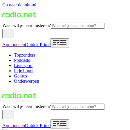
Ga naar de inhoud
Waar wil je naar luisteren?
App openen
Ontdek Prime
Topzenders
Podcasts
Live sport
In je buurt
Genres
Onderwerpen
Waar wil je naar luisteren?
App openen
Ontdek Prime