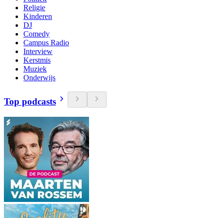
Religie
Kinderen
DJ
Comedy
Campus Radio
Interview
Kerstmis
Muziek
Onderwijs
Top podcasts