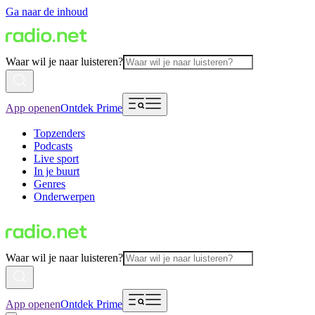
Ga naar de inhoud
Waar wil je naar luisteren?
App openen
Ontdek Prime
Topzenders
Podcasts
Live sport
In je buurt
Genres
Onderwerpen
Waar wil je naar luisteren?
App openen
Ontdek Prime