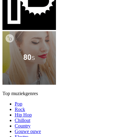
Top muziekgenres
Pop
Rock
Hip Hop
Chillout
Country
Gouwe ouwe
Electro