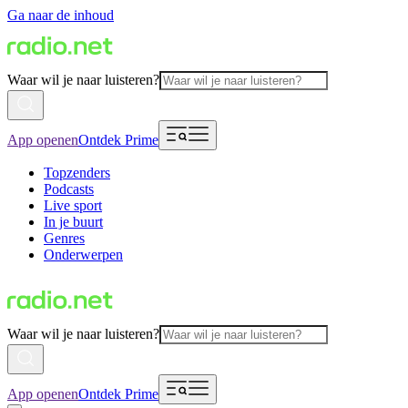
Ga naar de inhoud
Waar wil je naar luisteren?
App openen
Ontdek Prime
Topzenders
Podcasts
Live sport
In je buurt
Genres
Onderwerpen
Waar wil je naar luisteren?
App openen
Ontdek Prime