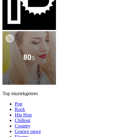
Top muziekgenres
Pop
Rock
Hip Hop
Chillout
Country
Gouwe ouwe
Electro