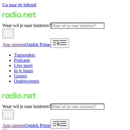
Ga naar de inhoud
Waar wil je naar luisteren?
App openen
Ontdek Prime
Topzenders
Podcasts
Live sport
In je buurt
Genres
Onderwerpen
Waar wil je naar luisteren?
App openen
Ontdek Prime