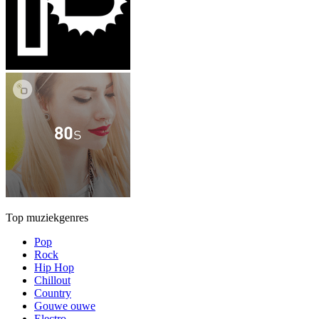
Top muziekgenres
Pop
Rock
Hip Hop
Chillout
Country
Gouwe ouwe
Electro