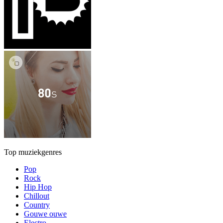
Top muziekgenres
Pop
Rock
Hip Hop
Chillout
Country
Gouwe ouwe
Electro