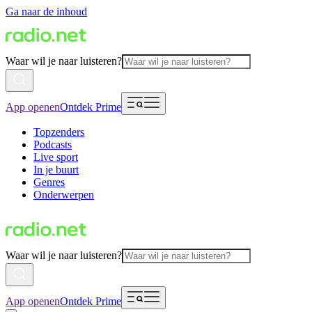
Ga naar de inhoud
Waar wil je naar luisteren?
App openen
Ontdek Prime
Topzenders
Podcasts
Live sport
In je buurt
Genres
Onderwerpen
Waar wil je naar luisteren?
App openen
Ontdek Prime