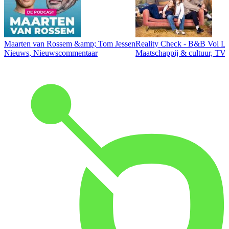
Maarten van Rossem &amp; Tom Jessen
Reality Check - B&B Vol Li
Nieuws, Nieuwscommentaar
Maatschappij & cultuur, TV 