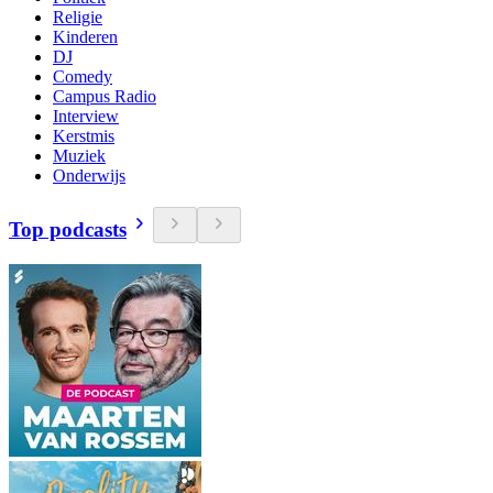
Religie
Kinderen
DJ
Comedy
Campus Radio
Interview
Kerstmis
Muziek
Onderwijs
Top podcasts