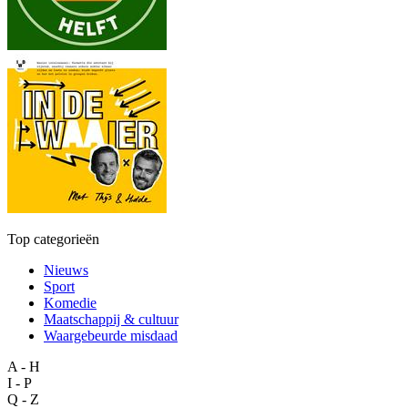
Top categorieën
Nieuws
Sport
Komedie
Maatschappij & cultuur
Waargebeurde misdaad
A - H
I - P
Q - Z