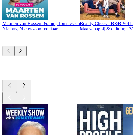
Maarten van Rossem &amp; Tom Jessen
Reality Check - B&B Vol Li
Nieuws, Nieuwscommentaar
Maatschappij & cultuur, TV 
Momenteel
populair
Momenteel
populair
Momenteel
populair