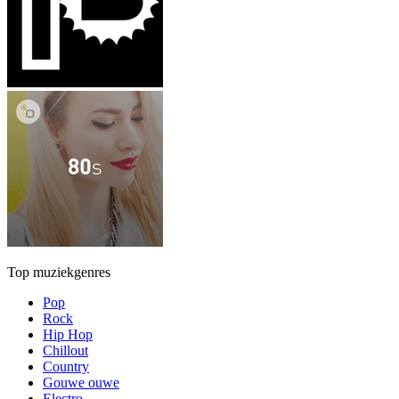
Top muziekgenres
Pop
Rock
Hip Hop
Chillout
Country
Gouwe ouwe
Electro