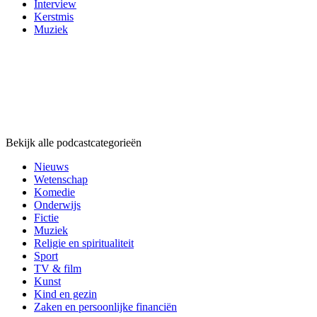
Interview
Kerstmis
Muziek
Podcast
categorieën
Podcast
categorieën
Podcast
categorieën
Bekijk alle podcastcategorieën
Nieuws
Wetenschap
Komedie
Onderwijs
Fictie
Muziek
Religie en spiritualiteit
Sport
TV & film
Kunst
Kind en gezin
Zaken en persoonlijke financiën