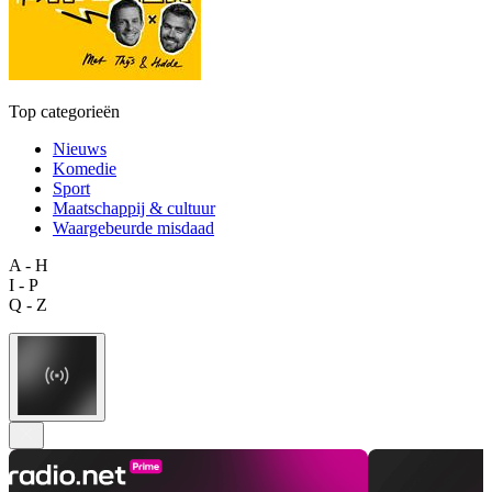
Top categorieën
Nieuws
Komedie
Sport
Maatschappij & cultuur
Waargebeurde misdaad
A - H
I - P
Q - Z