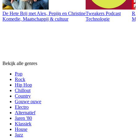
De Hete Brij met Alex, Pepijn en Christine
Tweakers Podcast
Ra
Komedie, Maatschappij & cultuur
Technologie
Maa
Genres
Genres
Genres
Bekijk alle genres
Pop
Rock
Hip Hop
Chillout
Country
Gouwe ouwe
Electro
Alternatief
Jaren '80
Klassiek
House
Jazz