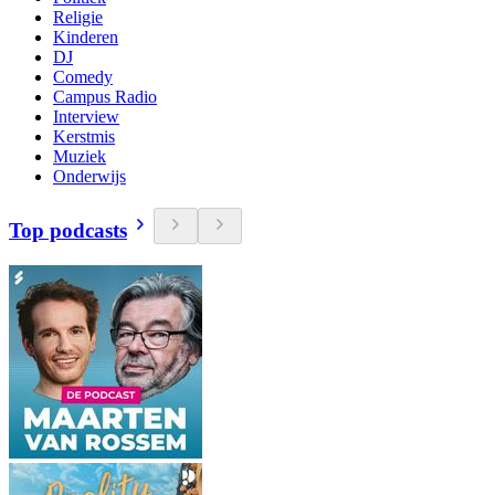
Religie
Kinderen
DJ
Comedy
Campus Radio
Interview
Kerstmis
Muziek
Onderwijs
Top podcasts