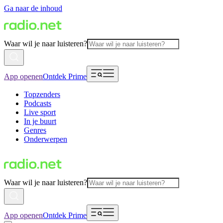
Ga naar de inhoud
Waar wil je naar luisteren?
App openen
Ontdek Prime
Topzenders
Podcasts
Live sport
In je buurt
Genres
Onderwerpen
Waar wil je naar luisteren?
App openen
Ontdek Prime