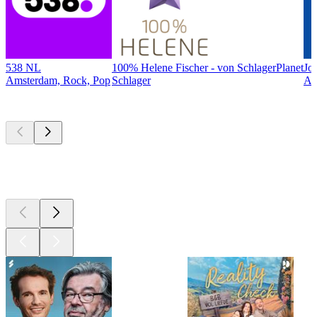
538 NL
100% Helene Fischer - von SchlagerPlanet
Jo
Amsterdam, Rock, Pop
Schlager
Am
Top
podcasts
Top
podcasts
Top
podcasts