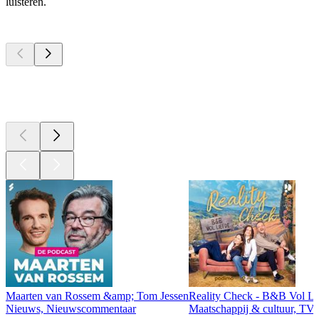
luisteren.
Top
podcasts
Top
podcasts
Top
podcasts
Maarten van Rossem &amp; Tom Jessen
Reality Check - B&B Vol Li
Nieuws, Nieuwscommentaar
Maatschappij & cultuur, TV 