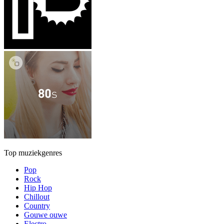
Top muziekgenres
Pop
Rock
Hip Hop
Chillout
Country
Gouwe ouwe
Electro