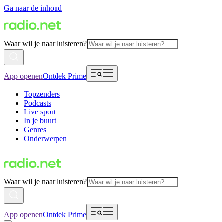
Ga naar de inhoud
Waar wil je naar luisteren?
App openen
Ontdek Prime
Topzenders
Podcasts
Live sport
In je buurt
Genres
Onderwerpen
Waar wil je naar luisteren?
App openen
Ontdek Prime