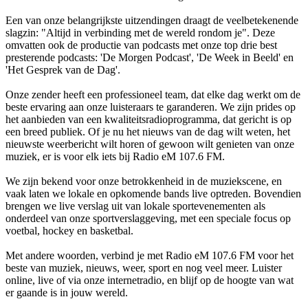
Een van onze belangrijkste uitzendingen draagt de veelbetekenende
slagzin: "Altijd in verbinding met de wereld rondom je". Deze
omvatten ook de productie van podcasts met onze top drie best
presterende podcasts: 'De Morgen Podcast', 'De Week in Beeld' en
'Het Gesprek van de Dag'.
Onze zender heeft een professioneel team, dat elke dag werkt om de
beste ervaring aan onze luisteraars te garanderen. We zijn prides op
het aanbieden van een kwaliteitsradioprogramma, dat gericht is op
een breed publiek. Of je nu het nieuws van de dag wilt weten, het
nieuwste weerbericht wilt horen of gewoon wilt genieten van onze
muziek, er is voor elk iets bij Radio eM 107.6 FM.
We zijn bekend voor onze betrokkenheid in de muziekscene, en
vaak laten we lokale en opkomende bands live optreden. Bovendien
brengen we live verslag uit van lokale sportevenementen als
onderdeel van onze sportverslaggeving, met een speciale focus op
voetbal, hockey en basketbal.
Met andere woorden, verbind je met Radio eM 107.6 FM voor het
beste van muziek, nieuws, weer, sport en nog veel meer. Luister
online, live of via onze internetradio, en blijf op de hoogte van wat
er gaande is in jouw wereld.