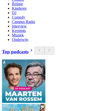
Religie
Kinderen
DJ
Comedy
Campus Radio
Interview
Kerstmis
Muziek
Onderwijs
Top podcasts