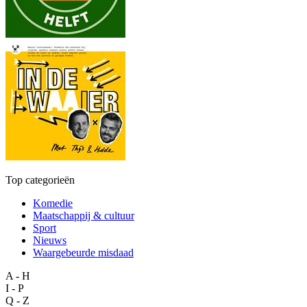
Top categorieën
Komedie
Maatschappij & cultuur
Sport
Nieuws
Waargebeurde misdaad
A - H
I - P
Q - Z