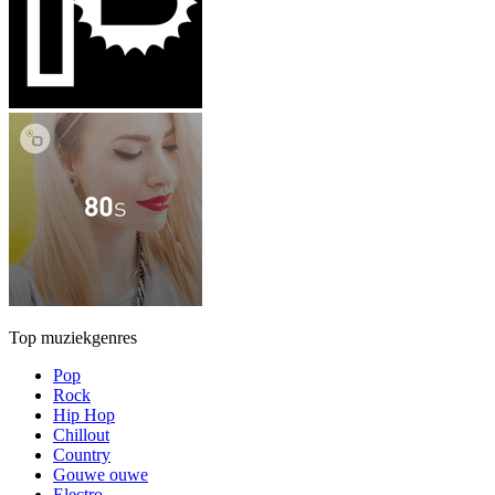
Top muziekgenres
Pop
Rock
Hip Hop
Chillout
Country
Gouwe ouwe
Electro