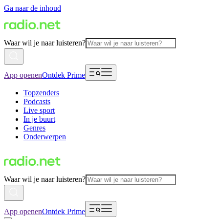
Ga naar de inhoud
Waar wil je naar luisteren?
App openen
Ontdek Prime
Topzenders
Podcasts
Live sport
In je buurt
Genres
Onderwerpen
Waar wil je naar luisteren?
App openen
Ontdek Prime