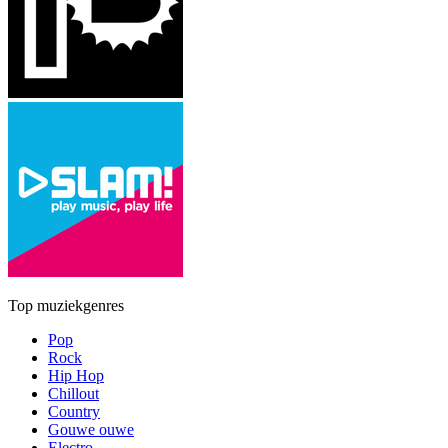
Top muziekgenres
Pop
Rock
Hip Hop
Chillout
Country
Gouwe ouwe
Electro