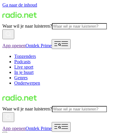
Ga naar de inhoud
Waar wil je naar luisteren?
App openen
Ontdek Prime
Topzenders
Podcasts
Live sport
In je buurt
Genres
Onderwerpen
Waar wil je naar luisteren?
App openen
Ontdek Prime