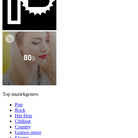
Top muziekgenres
Pop
Rock
Hip Hop
Chillout
Country
Gouwe ouwe
Electro