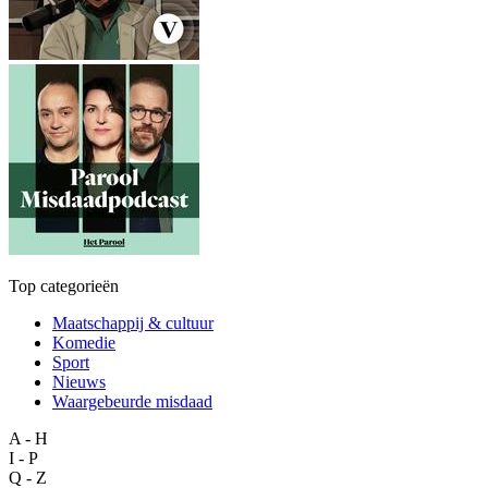
Top categorieën
Maatschappij & cultuur
Komedie
Sport
Nieuws
Waargebeurde misdaad
A - H
I - P
Q - Z