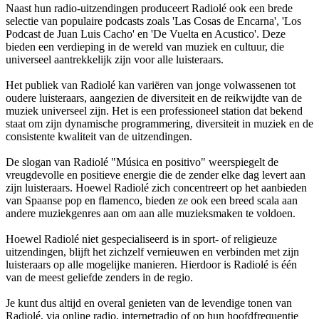
Naast hun radio-uitzendingen produceert Radiolé ook een brede
selectie van populaire podcasts zoals 'Las Cosas de Encarna', 'Los
Podcast de Juan Luis Cacho' en 'De Vuelta en Acustico'. Deze
bieden een verdieping in de wereld van muziek en cultuur, die
universeel aantrekkelijk zijn voor alle luisteraars.
Het publiek van Radiolé kan variëren van jonge volwassenen tot
oudere luisteraars, aangezien de diversiteit en de reikwijdte van de
muziek universeel zijn. Het is een professioneel station dat bekend
staat om zijn dynamische programmering, diversiteit in muziek en de
consistente kwaliteit van de uitzendingen.
De slogan van Radiolé "Música en positivo" weerspiegelt de
vreugdevolle en positieve energie die de zender elke dag levert aan
zijn luisteraars. Hoewel Radiolé zich concentreert op het aanbieden
van Spaanse pop en flamenco, bieden ze ook een breed scala aan
andere muziekgenres aan om aan alle muzieksmaken te voldoen.
Hoewel Radiolé niet gespecialiseerd is in sport- of religieuze
uitzendingen, blijft het zichzelf vernieuwen en verbinden met zijn
luisteraars op alle mogelijke manieren. Hierdoor is Radiolé is één
van de meest geliefde zenders in de regio.
Je kunt dus altijd en overal genieten van de levendige tonen van
Radiolé, via online radio, internetradio of op hun hoofdfrequentie