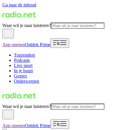
Ga naar de inhoud
Waar wil je naar luisteren?
App openen
Ontdek Prime
Topzenders
Podcasts
Live sport
In je buurt
Genres
Onderwerpen
Waar wil je naar luisteren?
App openen
Ontdek Prime