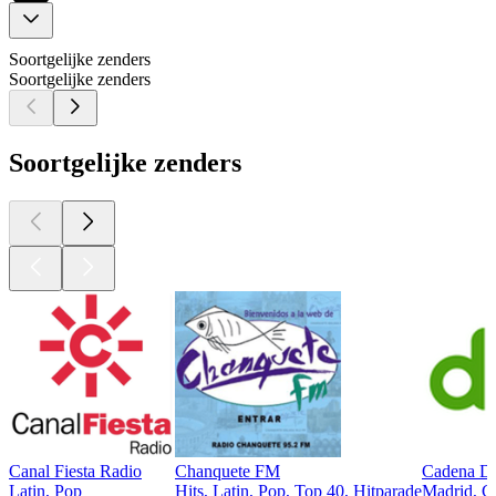
Soortgelijke zenders
Soortgelijke zenders
Soortgelijke zenders
Canal Fiesta Radio
Chanquete FM
Cadena Di
Latin, Pop
Hits, Latin, Pop, Top 40, Hitparade
Madrid, Cl