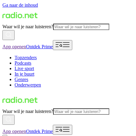
Ga naar de inhoud
Waar wil je naar luisteren?
App openen
Ontdek Prime
Topzenders
Podcasts
Live sport
In je buurt
Genres
Onderwerpen
Waar wil je naar luisteren?
App openen
Ontdek Prime