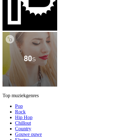
Top muziekgenres
Pop
Rock
Hip Hop
Chillout
Country
Gouwe ouwe
Electro