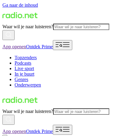
Ga naar de inhoud
Waar wil je naar luisteren?
App openen
Ontdek Prime
Topzenders
Podcasts
Live sport
In je buurt
Genres
Onderwerpen
Waar wil je naar luisteren?
App openen
Ontdek Prime