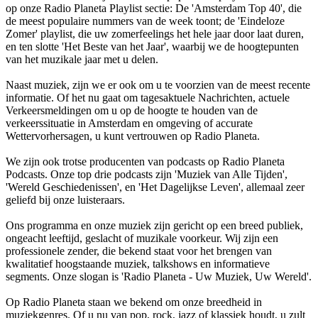
op onze Radio Planeta Playlist sectie: De 'Amsterdam Top 40', die
de meest populaire nummers van de week toont; de 'Eindeloze
Zomer' playlist, die uw zomerfeelings het hele jaar door laat duren,
en ten slotte 'Het Beste van het Jaar', waarbij we de hoogtepunten
van het muzikale jaar met u delen.
Naast muziek, zijn we er ook om u te voorzien van de meest recente
informatie. Of het nu gaat om tagesaktuele Nachrichten, actuele
Verkeersmeldingen om u op de hoogte te houden van de
verkeerssituatie in Amsterdam en omgeving of accurate
Wettervorhersagen, u kunt vertrouwen op Radio Planeta.
We zijn ook trotse producenten van podcasts op Radio Planeta
Podcasts. Onze top drie podcasts zijn 'Muziek van Alle Tijden',
'Wereld Geschiedenissen', en 'Het Dagelijkse Leven', allemaal zeer
geliefd bij onze luisteraars.
Ons programma en onze muziek zijn gericht op een breed publiek,
ongeacht leeftijd, geslacht of muzikale voorkeur. Wij zijn een
professionele zender, die bekend staat voor het brengen van
kwalitatief hoogstaande muziek, talkshows en informatieve
segments. Onze slogan is 'Radio Planeta - Uw Muziek, Uw Wereld'.
Op Radio Planeta staan we bekend om onze breedheid in
muziekgenres. Of u nu van pop, rock, jazz of klassiek houdt, u zult