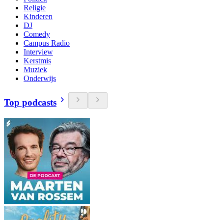
Religie
Kinderen
DJ
Comedy
Campus Radio
Interview
Kerstmis
Muziek
Onderwijs
Top podcasts