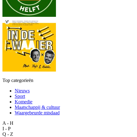
Top categorieën
Nieuws
Sport
Komedie
Maatschappij & cultuur
Waargebeurde misdaad
A - H
I - P
Q - Z