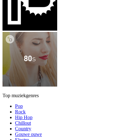
Top muziekgenres
Pop
Rock
Hip Hop
Chillout
Country
Gouwe ouwe
Electro