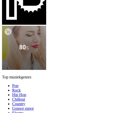
Top muziekgenres
Pop
Rock
Hip Hop
Chillout
Country
Gouwe ouwe
Electro