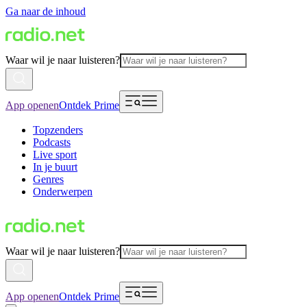
Ga naar de inhoud
Waar wil je naar luisteren?
App openen
Ontdek Prime
Topzenders
Podcasts
Live sport
In je buurt
Genres
Onderwerpen
Waar wil je naar luisteren?
App openen
Ontdek Prime