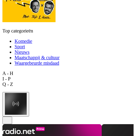
Top categorieën
Komedie
Sport
Nieuws
Maatschappij & cultuur
Waargebeurde misdaad
A - H
I - P
Q - Z