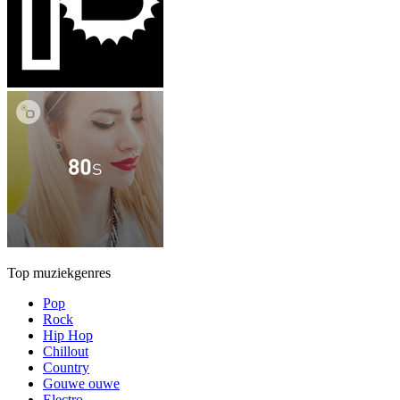
Top muziekgenres
Pop
Rock
Hip Hop
Chillout
Country
Gouwe ouwe
Electro