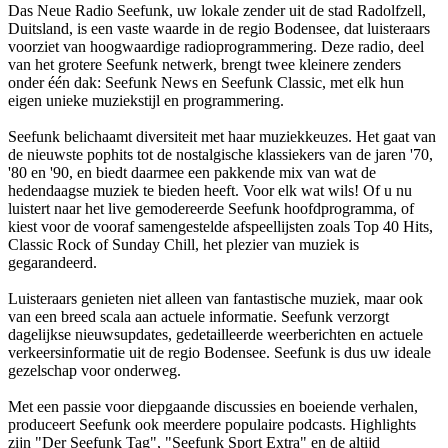
Das Neue Radio Seefunk, uw lokale zender uit de stad Radolfzell,
Duitsland, is een vaste waarde in de regio Bodensee, dat luisteraars
voorziet van hoogwaardige radioprogrammering. Deze radio, deel
van het grotere Seefunk netwerk, brengt twee kleinere zenders
onder één dak: Seefunk News en Seefunk Classic, met elk hun
eigen unieke muziekstijl en programmering.
Seefunk belichaamt diversiteit met haar muziekkeuzes. Het gaat van
de nieuwste pophits tot de nostalgische klassiekers van de jaren '70,
'80 en '90, en biedt daarmee een pakkende mix van wat de
hedendaagse muziek te bieden heeft. Voor elk wat wils! Of u nu
luistert naar het live gemodereerde Seefunk hoofdprogramma, of
kiest voor de vooraf samengestelde afspeellijsten zoals Top 40 Hits,
Classic Rock of Sunday Chill, het plezier van muziek is
gegarandeerd.
Luisteraars genieten niet alleen van fantastische muziek, maar ook
van een breed scala aan actuele informatie. Seefunk verzorgt
dagelijkse nieuwsupdates, gedetailleerde weerberichten en actuele
verkeersinformatie uit de regio Bodensee. Seefunk is dus uw ideale
gezelschap voor onderweg.
Met een passie voor diepgaande discussies en boeiende verhalen,
produceert Seefunk ook meerdere populaire podcasts. Highlights
zijn "Der Seefunk Tag", "Seefunk Sport Extra" en de altijd