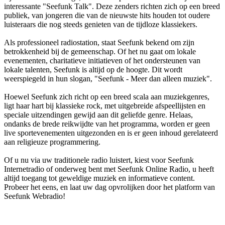
interessante "Seefunk Talk". Deze zenders richten zich op een breed
publiek, van jongeren die van de nieuwste hits houden tot oudere
luisteraars die nog steeds genieten van de tijdloze klassiekers.
Als professioneel radiostation, staat Seefunk bekend om zijn
betrokkenheid bij de gemeenschap. Of het nu gaat om lokale
evenementen, charitatieve initiatieven of het ondersteunen van
lokale talenten, Seefunk is altijd op de hoogte. Dit wordt
weerspiegeld in hun slogan, "Seefunk - Meer dan alleen muziek".
Hoewel Seefunk zich richt op een breed scala aan muziekgenres,
ligt haar hart bij klassieke rock, met uitgebreide afspeellijsten en
speciale uitzendingen gewijd aan dit geliefde genre. Helaas,
ondanks de brede reikwijdte van het programma, worden er geen
live sportevenementen uitgezonden en is er geen inhoud gerelateerd
aan religieuze programmering.
Of u nu via uw traditionele radio luistert, kiest voor Seefunk
Internetradio of onderweg bent met Seefunk Online Radio, u heeft
altijd toegang tot geweldige muziek en informatieve content.
Probeer het eens, en laat uw dag opvrolijken door het platform van
Seefunk Webradio!
De website van het radiostation