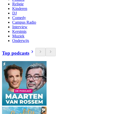
Religie
Kinderen
DJ
Comedy
Campus Radio
Interview
Kerstmis
Muziek
Onderwijs
Top podcasts