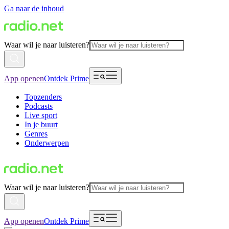
Ga naar de inhoud
Waar wil je naar luisteren?
App openen
Ontdek Prime
Topzenders
Podcasts
Live sport
In je buurt
Genres
Onderwerpen
Waar wil je naar luisteren?
App openen
Ontdek Prime