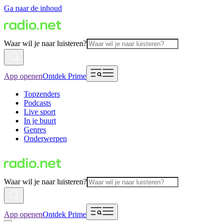
Ga naar de inhoud
Waar wil je naar luisteren?
App openen
Ontdek Prime
Topzenders
Podcasts
Live sport
In je buurt
Genres
Onderwerpen
Waar wil je naar luisteren?
App openen
Ontdek Prime