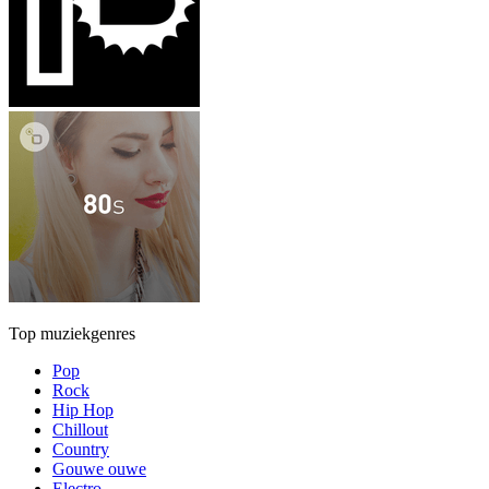
Top muziekgenres
Pop
Rock
Hip Hop
Chillout
Country
Gouwe ouwe
Electro