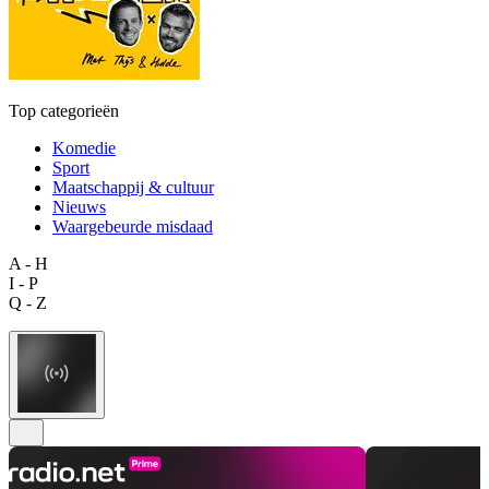
Top categorieën
Komedie
Sport
Maatschappij & cultuur
Nieuws
Waargebeurde misdaad
A - H
I - P
Q - Z