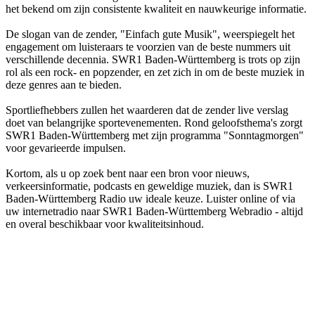
het bekend om zijn consistente kwaliteit en nauwkeurige informatie.
De slogan van de zender, "Einfach gute Musik", weerspiegelt het
engagement om luisteraars te voorzien van de beste nummers uit
verschillende decennia. SWR1 Baden-Württemberg is trots op zijn
rol als een rock- en popzender, en zet zich in om de beste muziek in
deze genres aan te bieden.
Sportliefhebbers zullen het waarderen dat de zender live verslag
doet van belangrijke sportevenementen. Rond geloofsthema's zorgt
SWR1 Baden-Württemberg met zijn programma "Sonntagmorgen"
voor gevarieerde impulsen.
Kortom, als u op zoek bent naar een bron voor nieuws,
verkeersinformatie, podcasts en geweldige muziek, dan is SWR1
Baden-Württemberg Radio uw ideale keuze. Luister online of via
uw internetradio naar SWR1 Baden-Württemberg Webradio - altijd
en overal beschikbaar voor kwaliteitsinhoud.
De website van het radiostation