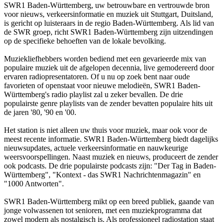
SWR1 Baden-Württemberg, uw betrouwbare en vertrouwde bron
voor nieuws, verkeersinformatie en muziek uit Stuttgart, Duitsland,
is gericht op luisteraars in de regio Baden-Württemberg. Als lid van
de SWR groep, richt SWR1 Baden-Württemberg zijn uitzendingen
op de specifieke behoeften van de lokale bevolking.
Muziekliefhebbers worden bediend met een gevarieerde mix van
populaire muziek uit de afgelopen decennia, live gemodereerd door
ervaren radiopresentatoren. Of u nu op zoek bent naar oude
favorieten of openstaat voor nieuwe melodieën, SWR1 Baden-
Württemberg's radio playlist zal u zeker bevallen. De drie
populairste genre playlists van de zender bevatten populaire hits uit
de jaren '80, '90 en '00.
Het station is niet alleen uw thuis voor muziek, maar ook voor de
meest recente informatie. SWR1 Baden-Württemberg biedt dagelijks
nieuwsupdates, actuele verkeersinformatie en nauwkeurige
weersvoorspellingen. Naast muziek en nieuws, produceert de zender
ook podcasts. De drie populairste podcasts zijn: "Der Tag in Baden-
Württemberg", "Kontext - das SWR1 Nachrichtenmagazin" en
"1000 Antworten".
SWR1 Baden-Württemberg mikt op een breed publiek, gaande van
jonge volwassenen tot senioren, met een muziekprogramma dat
zowel modern als nostalgisch is. Als professioneel radiostation staat