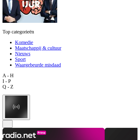
Top categorieën
Komedie
Maatschappij & cultuur
Nieuws
Sport
Waargebeurde misdaad
A - H
I - P
Q - Z