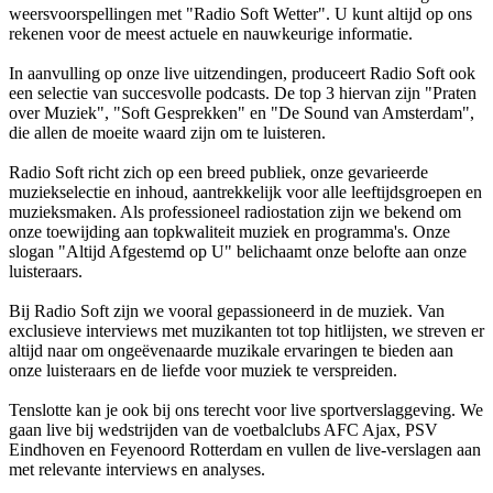
weersvoorspellingen met "Radio Soft Wetter". U kunt altijd op ons
rekenen voor de meest actuele en nauwkeurige informatie.
In aanvulling op onze live uitzendingen, produceert Radio Soft ook
een selectie van succesvolle podcasts. De top 3 hiervan zijn "Praten
over Muziek", "Soft Gesprekken" en "De Sound van Amsterdam",
die allen de moeite waard zijn om te luisteren.
Radio Soft richt zich op een breed publiek, onze gevarieerde
muziekselectie en inhoud, aantrekkelijk voor alle leeftijdsgroepen en
muzieksmaken. Als professioneel radiostation zijn we bekend om
onze toewijding aan topkwaliteit muziek en programma's. Onze
slogan "Altijd Afgestemd op U" belichaamt onze belofte aan onze
luisteraars.
Bij Radio Soft zijn we vooral gepassioneerd in de muziek. Van
exclusieve interviews met muzikanten tot top hitlijsten, we streven er
altijd naar om ongeëvenaarde muzikale ervaringen te bieden aan
onze luisteraars en de liefde voor muziek te verspreiden.
Tenslotte kan je ook bij ons terecht voor live sportverslaggeving. We
gaan live bij wedstrijden van de voetbalclubs AFC Ajax, PSV
Eindhoven en Feyenoord Rotterdam en vullen de live-verslagen aan
met relevante interviews en analyses.