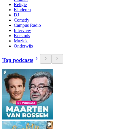
Religie
Kinderen
DJ
Comedy
Campus Radio
Interview
Kerstmis
Muziek
Onderwijs
Top podcasts