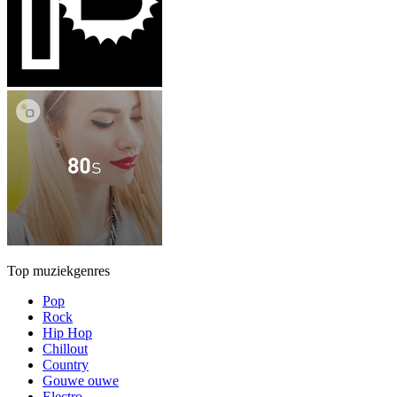
Top muziekgenres
Pop
Rock
Hip Hop
Chillout
Country
Gouwe ouwe
Electro