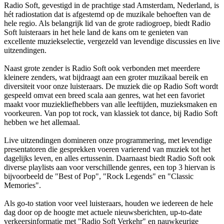
Radio Soft, gevestigd in de prachtige stad Amsterdam, Nederland, is
hét radiostation dat is afgestemd op de muzikale behoeften van de
hele regio. Als belangrijk lid van de grote radiogroep, biedt Radio
Soft luisteraars in het hele land de kans om te genieten van
excellente muziekselectie, vergezeld van levendige discussies en live
uitzendingen.
Naast grote zender is Radio Soft ook verbonden met meerdere
kleinere zenders, wat bijdraagt aan een groter muzikaal bereik en
diversiteit voor onze luisteraars. De muziek die op Radio Soft wordt
gespeeld omvat een breed scala aan genres, wat het een favoriet
maakt voor muziekliefhebbers van alle leeftijden, muzieksmaken en
voorkeuren. Van pop tot rock, van klassiek tot dance, bij Radio Soft
hebben we het allemaal.
Live uitzendingen domineren onze programmering, met levendige
presentatoren die gesprekken voeren varierend van muziek tot het
dagelijks leven, en alles ertussenin. Daarnaast biedt Radio Soft ook
diverse playlists aan voor verschillende genres, een top 3 hiervan is
bijvoorbeeld de "Best of Pop", "Rock Legends" en "Classic
Memories".
Als go-to station voor veel luisteraars, houden we iedereen de hele
dag door op de hoogte met actuele nieuwsberichten, up-to-date
verkeersinformatie met "Radio Soft Verkehr" en nauwkeurige