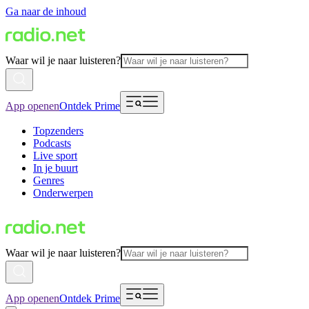
Ga naar de inhoud
Waar wil je naar luisteren?
App openen
Ontdek Prime
Topzenders
Podcasts
Live sport
In je buurt
Genres
Onderwerpen
Waar wil je naar luisteren?
App openen
Ontdek Prime