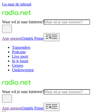
Ga naar de inhoud
Waar wil je naar luisteren?
App openen
Ontdek Prime
Topzenders
Podcasts
Live sport
In je buurt
Genres
Onderwerpen
Waar wil je naar luisteren?
App openen
Ontdek Prime