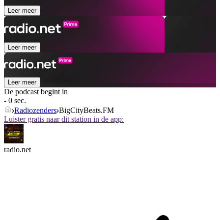
Leer meer
Leer meer
Leer meer
De podcast begint in
- 0 sec.
Radiozenders
BigCityBeats.FM
Luister gratis naar dit station in de app:
radio.net