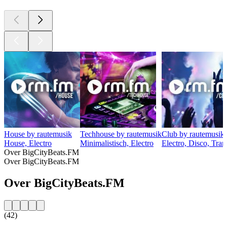
House by rautemusik
Techhouse by rautemusik
Club by rautemusik
House, Electro
Minimalistisch, Electro
Electro, Disco, Tra
Over BigCityBeats.FM
Over BigCityBeats.FM
Over BigCityBeats.FM
(42)