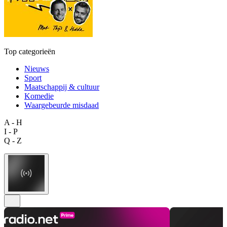
Top categorieën
Nieuws
Sport
Maatschappij & cultuur
Komedie
Waargebeurde misdaad
A - H
I - P
Q - Z