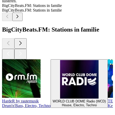
luisteren.
BigCityBeats.FM: Stations in familie
BigCityBeats.FM: Stations in familie
BigCityBeats.FM: Stations in familie
HardeR by rautemusik
TEC
WORLD CLUB DOME Radio (WCD)
House, Electro, Techno
Drum'n'Bass, Electro, Techno
Keul
Top
podcasts