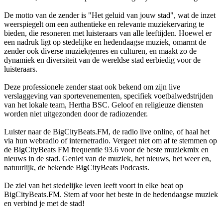
De motto van de zender is "Het geluid van jouw stad", wat de inzet
weerspiegelt om een authentieke en relevante muziekervaring te
bieden, die resoneren met luisteraars van alle leeftijden. Hoewel er
een nadruk ligt op stedelijke en hedendaagse muziek, omarmt de
zender ook diverse muziekgenres en culturen, en maakt zo de
dynamiek en diversiteit van de wereldse stad eerbiedig voor de
luisteraars.
Deze professionele zender staat ook bekend om zijn live
verslaggeving van sportevenementen, specifiek voetbalwedstrijden
van het lokale team, Hertha BSC. Geloof en religieuze diensten
worden niet uitgezonden door de radiozender.
Luister naar de BigCityBeats.FM, de radio live online, of haal het
via hun webradio of internetradio. Vergeet niet om af te stemmen op
de BigCityBeats FM frequentie 93.6 voor de beste muziekmix en
nieuws in de stad. Geniet van de muziek, het nieuws, het weer en,
natuurlijk, de bekende BigCityBeats Podcasts.
De ziel van het stedelijke leven leeft voort in elke beat op
BigCityBeats.FM. Stem af voor het beste in de hedendaagse muziek
en verbind je met de stad!