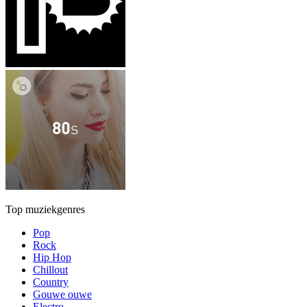
Top muziekgenres
Pop
Rock
Hip Hop
Chillout
Country
Gouwe ouwe
Electro