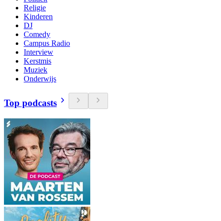
Religie
Kinderen
DJ
Comedy
Campus Radio
Interview
Kerstmis
Muziek
Onderwijs
Top podcasts