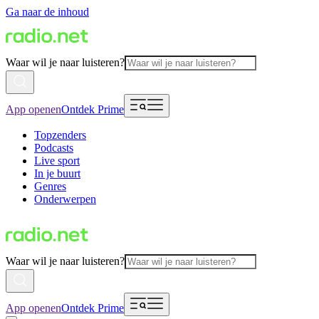
Ga naar de inhoud
Waar wil je naar luisteren?
App openen
Ontdek Prime
Topzenders
Podcasts
Live sport
In je buurt
Genres
Onderwerpen
Waar wil je naar luisteren?
App openen
Ontdek Prime