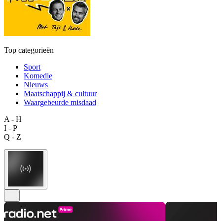
Top categorieën
Sport
Komedie
Nieuws
Maatschappij & cultuur
Waargebeurde misdaad
A - H
I - P
Q - Z