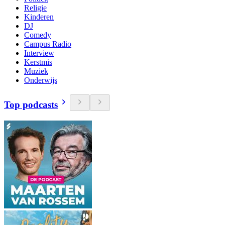
Religie
Kinderen
DJ
Comedy
Campus Radio
Interview
Kerstmis
Muziek
Onderwijs
Top podcasts