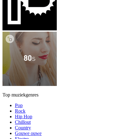
Top muziekgenres
Pop
Rock
Hip Hop
Chillout
Country
Gouwe ouwe
Electro