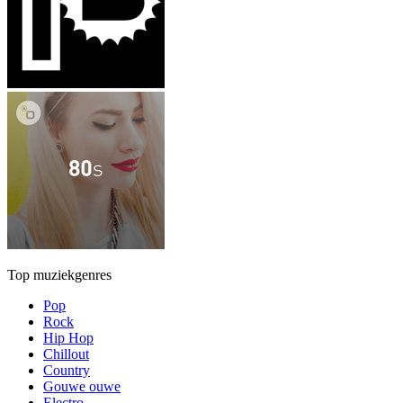
Top muziekgenres
Pop
Rock
Hip Hop
Chillout
Country
Gouwe ouwe
Electro