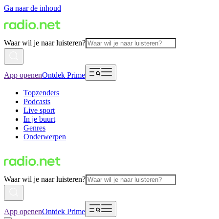
Ga naar de inhoud
Waar wil je naar luisteren?
App openen
Ontdek Prime
Topzenders
Podcasts
Live sport
In je buurt
Genres
Onderwerpen
Waar wil je naar luisteren?
App openen
Ontdek Prime