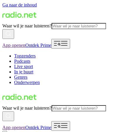
Ga naar de inhoud
Waar wil je naar luisteren?
App openen
Ontdek Prime
Topzenders
Podcasts
Live sport
In je buurt
Genres
Onderwerpen
Waar wil je naar luisteren?
App openen
Ontdek Prime