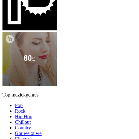
Top muziekgenres
Pop
Rock
Hip Hop
Chillout
Country
Gouwe ouwe
Electro