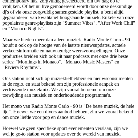
contemporary hits, zorgvuldig geselecteerd om uw dag op te
vrolijken. Of het nu live gemodereerd wordt door onze deskundige
dj's of via onze zorgvuldig samengestelde playlist, u bent altijd
gegarandeerd van kwalitatief hoogstaande muziek. Enkele van onze
populairste genre-playlists zijn "Summer Vibes", "After Work Chill"
en "Monaco Nights".
Maar we bieden meer dan alleen muziek. Radio Monte Carlo - 90
houdt u ook op de hoogte van de laatste nieuwsupdates, actuele
verkeersinformatie en nauwkeurige weersvoorspellingen. Onze
producties breiden zich ook uit naar podcasts met onze drie beste
series: "Mornings in Monaco", "Monaco Music Masters" en
"Riviera Rhythms".
Ons station richt zich op muziekliefhebbers en nieuwsconsumenten
in de regio, en staat bekend om zijn professionele aanpak en
verfrissende muziekmix. We zijn vooral beroemd om onze
toewijding aan muziek en onderhoudende programma's.
Het motto van Radio Monte Carlo - 90 is "De beste muziek, de hele
tijd". Hoewel we een divers aanbod hebben, zijn we vooral bekend
om onze liefde voor pop en dance muziek.
Hoewel we geen specifieke sport-evenementen verslaan, zijn we
wel je go-to station voor updates over de wereld van muziek,