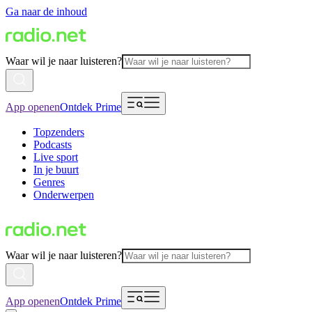
Ga naar de inhoud
Waar wil je naar luisteren?
App openen
Ontdek Prime
Topzenders
Podcasts
Live sport
In je buurt
Genres
Onderwerpen
Waar wil je naar luisteren?
App openen
Ontdek Prime