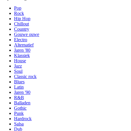
Pop
Rock
Hip Hop
Chillout
Country
Gouwe ouwe
Electro
Alternatief
Jaren '80
Klassiek
House
Jazz
Soul
Classic rock
Blues
Latin
Jaren '90
R&B
Balladen
Gothic
Punk
Hardrock
Salsa
Dub