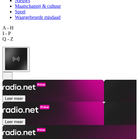
Nieuws
Maatschappij & cultuur
Sport
Waargebeurde misdaad
A - H
I - P
Q - Z
Leer meer
Leer meer