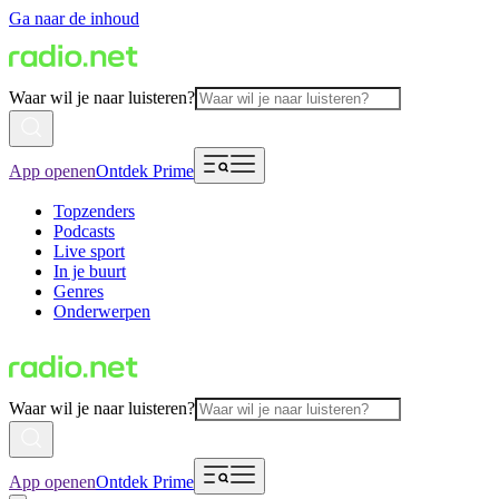
Ga naar de inhoud
Waar wil je naar luisteren?
App openen
Ontdek Prime
Topzenders
Podcasts
Live sport
In je buurt
Genres
Onderwerpen
Waar wil je naar luisteren?
App openen
Ontdek Prime