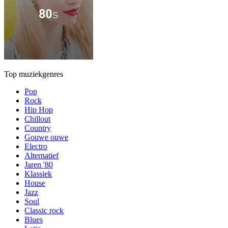
Top muziekgenres
Pop
Rock
Hip Hop
Chillout
Country
Gouwe ouwe
Electro
Alternatief
Jaren '80
Klassiek
House
Jazz
Soul
Classic rock
Blues