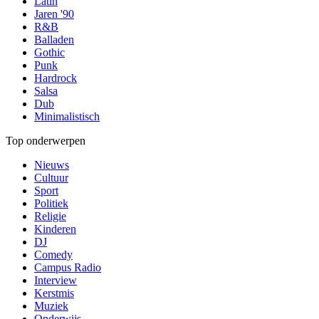
Latin
Jaren '90
R&B
Balladen
Gothic
Punk
Hardrock
Salsa
Dub
Minimalistisch
Top onderwerpen
Nieuws
Cultuur
Sport
Politiek
Religie
Kinderen
DJ
Comedy
Campus Radio
Interview
Kerstmis
Muziek
Onderwijs