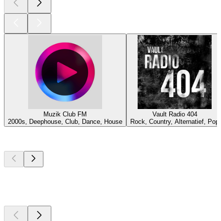
Muzik Club FM
Vault Radio 404
2000s, Deephouse, Club, Dance, House
Rock, Country, Alternatief, Pop
Top
podcasts
Top
podcasts
Top
podcasts