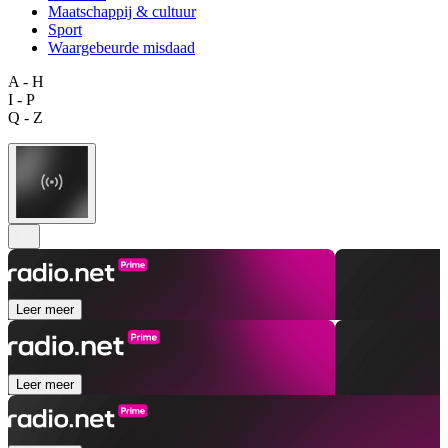
Maatschappij & cultuur
Sport
Waargebeurde misdaad
A - H
I - P
Q - Z
Leer meer
Leer meer