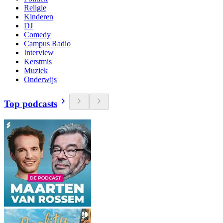
Religie
Kinderen
DJ
Comedy
Campus Radio
Interview
Kerstmis
Muziek
Onderwijs
Top podcasts