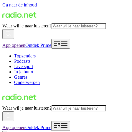
Ga naar de inhoud
Waar wil je naar luisteren?
App openen
Ontdek Prime
Topzenders
Podcasts
Live sport
In je buurt
Genres
Onderwerpen
Waar wil je naar luisteren?
App openen
Ontdek Prime