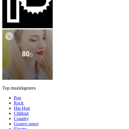
Top muziekgenres
Pop
Rock
Hip Hop
Chillout
Country
Gouwe ouwe
Electro