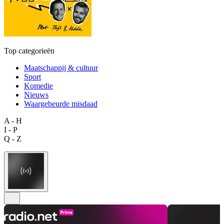
Top categorieën
Maatschappij & cultuur
Sport
Komedie
Nieuws
Waargebeurde misdaad
A - H
I - P
Q - Z