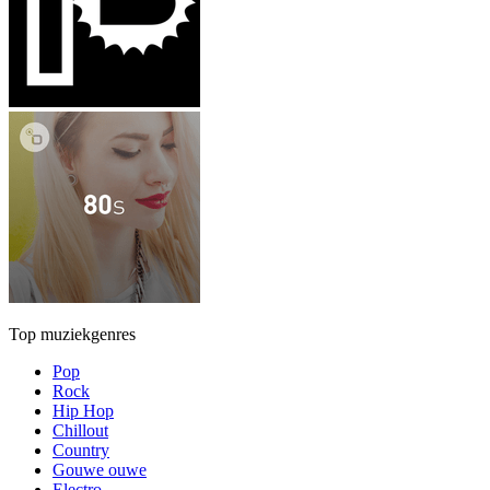
Top muziekgenres
Pop
Rock
Hip Hop
Chillout
Country
Gouwe ouwe
Electro