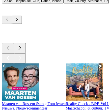
2000s, Deephouse, Club, Dance, House
Rock, Country, Alternatief, Pop
Top
podcasts
Top
podcasts
Top
podcasts
Maarten van Rossem &amp; Tom Jessen
Reality Check - B&B Vol Li
Nieuws, Nieuwscommentaar
Maatschappij & cultuur, TV 