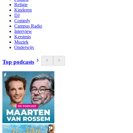
Religie
Kinderen
DJ
Comedy
Campus Radio
Interview
Kerstmis
Muziek
Onderwijs
Top podcasts