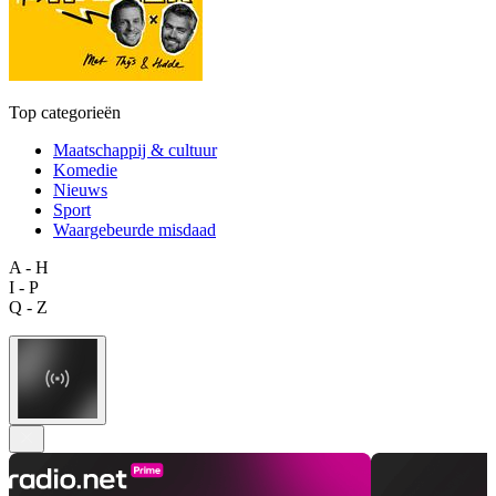
Top categorieën
Maatschappij & cultuur
Komedie
Nieuws
Sport
Waargebeurde misdaad
A - H
I - P
Q - Z