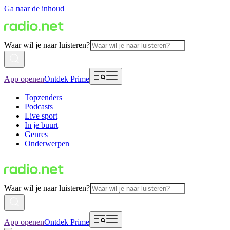
Ga naar de inhoud
Waar wil je naar luisteren?
App openen
Ontdek Prime
Topzenders
Podcasts
Live sport
In je buurt
Genres
Onderwerpen
Waar wil je naar luisteren?
App openen
Ontdek Prime