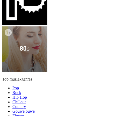
Top muziekgenres
Pop
Rock
Hip Hop
Chillout
Country
Gouwe ouwe
Electro