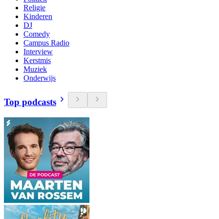
Religie
Kinderen
DJ
Comedy
Campus Radio
Interview
Kerstmis
Muziek
Onderwijs
Top podcasts