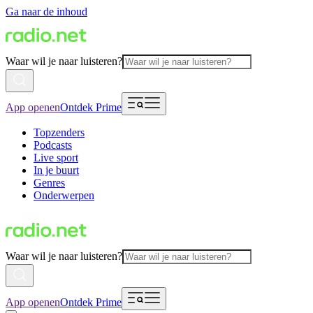
Ga naar de inhoud
Waar wil je naar luisteren?
App openen
Ontdek Prime
Topzenders
Podcasts
Live sport
In je buurt
Genres
Onderwerpen
Waar wil je naar luisteren?
App openen
Ontdek Prime