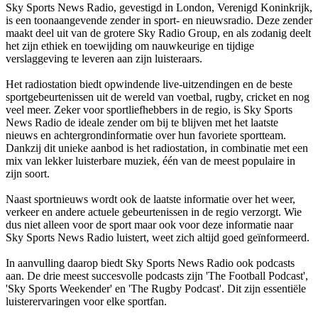
Sky Sports News Radio, gevestigd in London, Verenigd Koninkrijk,
is een toonaangevende zender in sport- en nieuwsradio. Deze zender
maakt deel uit van de grotere Sky Radio Group, en als zodanig deelt
het zijn ethiek en toewijding om nauwkeurige en tijdige
verslaggeving te leveren aan zijn luisteraars.
Het radiostation biedt opwindende live-uitzendingen en de beste
sportgebeurtenissen uit de wereld van voetbal, rugby, cricket en nog
veel meer. Zeker voor sportliefhebbers in de regio, is Sky Sports
News Radio de ideale zender om bij te blijven met het laatste
nieuws en achtergrondinformatie over hun favoriete sportteam.
Dankzij dit unieke aanbod is het radiostation, in combinatie met een
mix van lekker luisterbare muziek, één van de meest populaire in
zijn soort.
Naast sportnieuws wordt ook de laatste informatie over het weer,
verkeer en andere actuele gebeurtenissen in de regio verzorgt. Wie
dus niet alleen voor de sport maar ook voor deze informatie naar
Sky Sports News Radio luistert, weet zich altijd goed geïnformeerd.
In aanvulling daarop biedt Sky Sports News Radio ook podcasts
aan. De drie meest succesvolle podcasts zijn 'The Football Podcast',
'Sky Sports Weekender' en 'The Rugby Podcast'. Dit zijn essentiële
luisterervaringen voor elke sportfan.