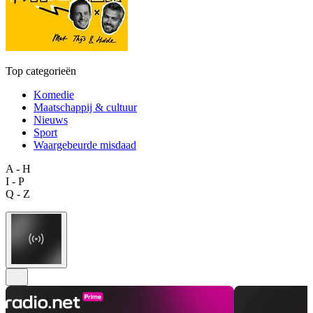
Top categorieën
Komedie
Maatschappij & cultuur
Nieuws
Sport
Waargebeurde misdaad
A - H
I - P
Q - Z