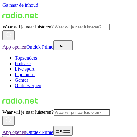
Ga naar de inhoud
Waar wil je naar luisteren?
App openen
Ontdek Prime
Topzenders
Podcasts
Live sport
In je buurt
Genres
Onderwerpen
Waar wil je naar luisteren?
App openen
Ontdek Prime