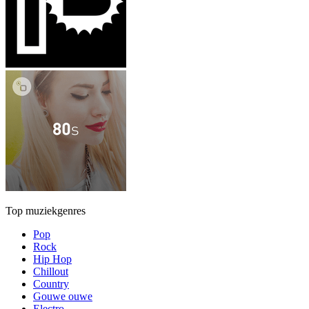
Top muziekgenres
Pop
Rock
Hip Hop
Chillout
Country
Gouwe ouwe
Electro