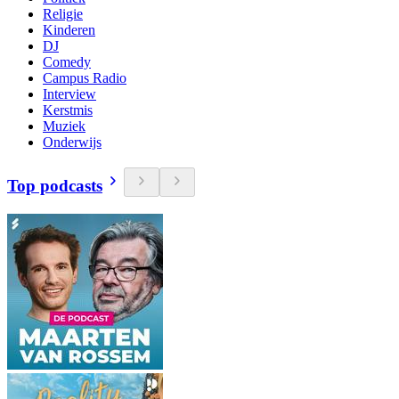
Religie
Kinderen
DJ
Comedy
Campus Radio
Interview
Kerstmis
Muziek
Onderwijs
Top podcasts