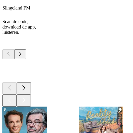
Slingeland FM
Scan de code,
download de app,
luisteren.
Top
podcasts
Top
podcasts
Top
podcasts