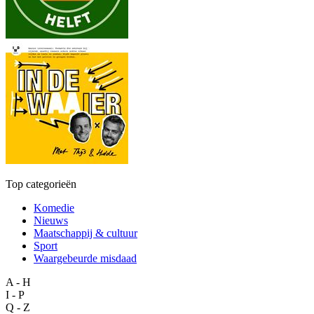
Top categorieën
Komedie
Nieuws
Maatschappij & cultuur
Sport
Waargebeurde misdaad
A - H
I - P
Q - Z