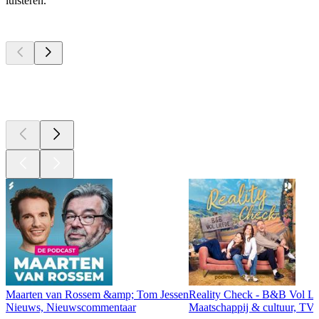
luisteren.
Top
podcasts
Top
podcasts
Top
podcasts
Maarten van Rossem &amp; Tom Jessen
Reality Check - B&B Vol Li
Nieuws, Nieuwscommentaar
Maatschappij & cultuur, TV 