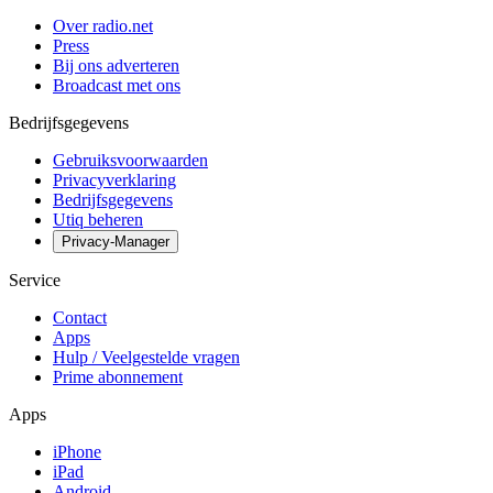
Over radio.net
Press
Bij ons adverteren
Broadcast met ons
Bedrijfsgegevens
Gebruiksvoorwaarden
Privacyverklaring
Bedrijfsgegevens
Utiq beheren
Privacy-Manager
Service
Contact
Apps
Hulp / Veelgestelde vragen
Prime abonnement
Apps
iPhone
iPad
Android