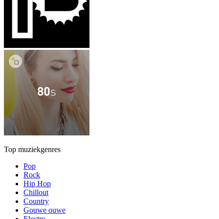
Top muziekgenres
Pop
Rock
Hip Hop
Chillout
Country
Gouwe ouwe
Electro