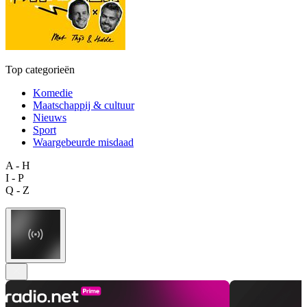
Top categorieën
Komedie
Maatschappij & cultuur
Nieuws
Sport
Waargebeurde misdaad
A - H
I - P
Q - Z