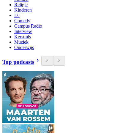
Religie
Kinderen
DJ
Comedy
Campus Radio
Interview
Kerstmis
Muziek
Onderwijs
Top podcasts