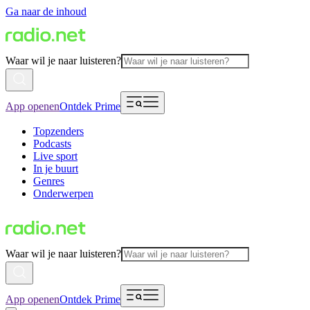
Ga naar de inhoud
Waar wil je naar luisteren?
App openen
Ontdek Prime
Topzenders
Podcasts
Live sport
In je buurt
Genres
Onderwerpen
Waar wil je naar luisteren?
App openen
Ontdek Prime