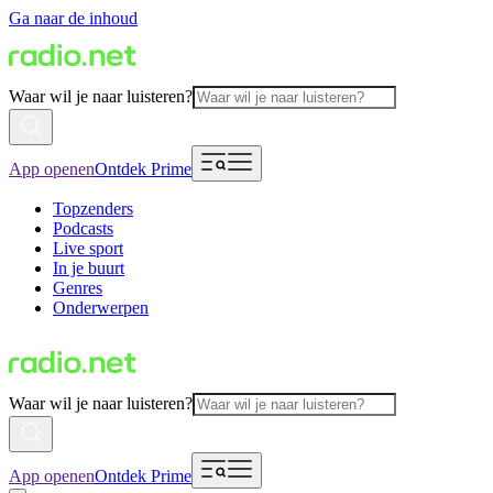
Ga naar de inhoud
Waar wil je naar luisteren?
App openen
Ontdek Prime
Topzenders
Podcasts
Live sport
In je buurt
Genres
Onderwerpen
Waar wil je naar luisteren?
App openen
Ontdek Prime