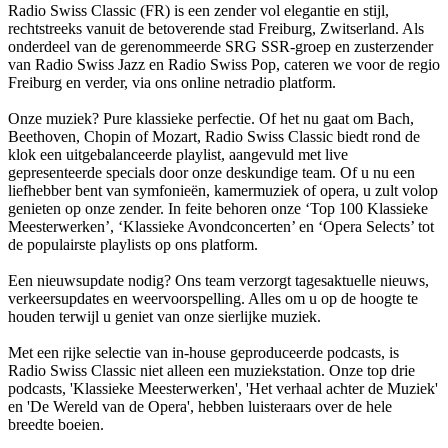
Radio Swiss Classic (FR) is een zender vol elegantie en stijl,
rechtstreeks vanuit de betoverende stad Freiburg, Zwitserland. Als
onderdeel van de gerenommeerde SRG SSR-groep en zusterzender
van Radio Swiss Jazz en Radio Swiss Pop, cateren we voor de regio
Freiburg en verder, via ons online netradio platform.
Onze muziek? Pure klassieke perfectie. Of het nu gaat om Bach,
Beethoven, Chopin of Mozart, Radio Swiss Classic biedt rond de
klok een uitgebalanceerde playlist, aangevuld met live
gepresenteerde specials door onze deskundige team. Of u nu een
liefhebber bent van symfonieën, kamermuziek of opera, u zult volop
genieten op onze zender. In feite behoren onze ‘Top 100 Klassieke
Meesterwerken’, ‘Klassieke Avondconcerten’ en ‘Opera Selects’ tot
de populairste playlists op ons platform.
Een nieuwsupdate nodig? Ons team verzorgt tagesaktuelle nieuws,
verkeersupdates en weervoorspelling. Alles om u op de hoogte te
houden terwijl u geniet van onze sierlijke muziek.
Met een rijke selectie van in-house geproduceerde podcasts, is
Radio Swiss Classic niet alleen een muziekstation. Onze top drie
podcasts, 'Klassieke Meesterwerken', 'Het verhaal achter de Muziek'
en 'De Wereld van de Opera', hebben luisteraars over de hele
breedte boeien.