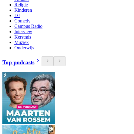
Religie
Kinderen
DJ
Comedy
Campus Radio
Interview
Kerstmis
Muziek
Onderwijs
Top podcasts