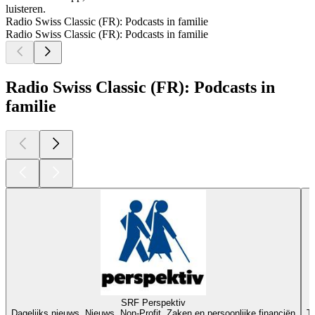
luisteren.
Radio Swiss Classic (FR): Podcasts in familie
Radio Swiss Classic (FR): Podcasts in familie
Radio Swiss Classic (FR): Podcasts in
familie
SRF Perspektiv
Dagelijks nieuws, Nieuws, Non-Profit, Zaken en persoonlijke financiën
T