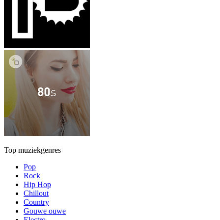
Top muziekgenres
Pop
Rock
Hip Hop
Chillout
Country
Gouwe ouwe
Electro