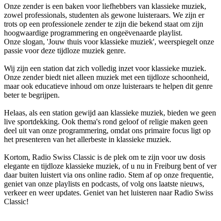
Onze zender is een baken voor liefhebbers van klassieke muziek,
zowel professionals, studenten als gewone luisteraars. We zijn er
trots op een professionele zender te zijn die bekend staat om zijn
hoogwaardige programmering en ongeëvenaarde playlist.
Onze slogan, 'Jouw thuis voor klassieke muziek', weerspiegelt onze
passie voor deze tijdloze muziek genre.
Wij zijn een station dat zich volledig inzet voor klassieke muziek.
Onze zender biedt niet alleen muziek met een tijdloze schoonheid,
maar ook educatieve inhoud om onze luisteraars te helpen dit genre
beter te begrijpen.
Helaas, als een station gewijd aan klassieke muziek, bieden we geen
live sportdekking. Ook thema's rond geloof of religie maken geen
deel uit van onze programmering, omdat ons primaire focus ligt op
het presenteren van het allerbeste in klassieke muziek.
Kortom, Radio Swiss Classic is de plek om te zijn voor uw dosis
elegante en tijdloze klassieke muziek, of u nu in Freiburg bent of ver
daar buiten luistert via ons online radio. Stem af op onze frequentie,
geniet van onze playlists en podcasts, of volg ons laatste nieuws,
verkeer en weer updates. Geniet van het luisteren naar Radio Swiss
Classic!
De website van het radiostation