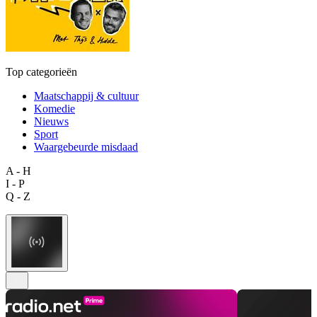
Top categorieën
Maatschappij & cultuur
Komedie
Nieuws
Sport
Waargebeurde misdaad
A - H
I - P
Q - Z